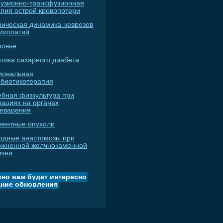
узионно-трансфузионная
апия острой кровопотери
ническая динамика неврозов
сихопатий
ровье
тика сахарного диабета
иональная
ибиотикотерапия
ебная физкультура при
рациях на органах
еварения
ментные опухоли
одные анастомозы при
ожненной желчнокаменной
езни
но вам будет интересно
ние обновления