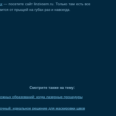
ах
— посетите сайт linzivsem.ru. Только там есть все
ится от прыщей на губах раз и навсегда.
Смотрите также на тему:
ожных образований: когда лазерные процедуры
вочный: идеальное решение для маскировки швов