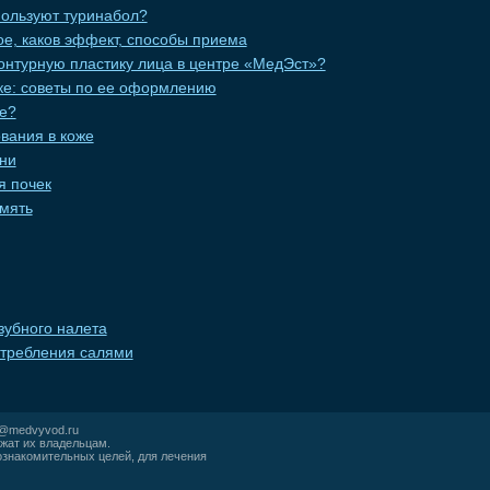
пользуют туринабол?
кое, каков эффект, способы приема
онтурную пластику лица в центре «МедЭст»?
еке: советы по ее оформлению
це?
вания в коже
ни
я почек
мять
зубного налета
требления салями
r@medvyvod.ru
жат их владельцам.
ознакомительных целей, для лечения