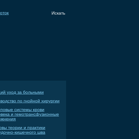
ий уход за больными
водство по гнойной хирургии
пповые системы крови
овека и гемотрансфузионные
ожнения
овы теории и практики
удочно-кишечного шва