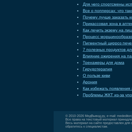
Для чего спортсмены ис
Все о попперсах: что та
Почему лучше заказать к
Прикассовая зона в апт
Как лечить экзему на ли
Процесс морщинообразо
Пигментный цирроз пече
7 полезных продуктов дл
Влияние ожирения на па
Тренажеры для дома
Гирудотерапия
О пользе киви
Арония
Как избежать появления 
Проблемы ЖКТ из-за упо
© 2010-2026
МедВывод.ру
, e-mail:
mededito
Все права на текстовый материал принадле
Весь материал на сайте предоставлен для 
обратитесь к специалистам.