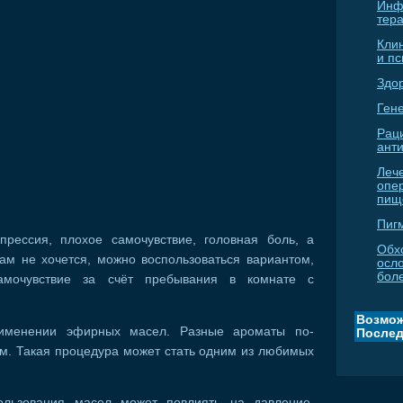
Инф
тер
Кли
и п
Здо
Гене
Рац
ант
Леч
опе
пищ
Пиг
прессия, плохое самочувствие, головная боль, а
Обх
рам не хочется, можно воспользоваться вариантом,
осл
бол
амочувствие за счёт пребывания в комнате с
Возмож
именении эфирных масел. Разные ароматы по-
Послед
зм. Такая процедура может стать одним из любимых
льзования масел может повлиять на давление,