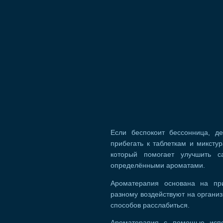
Если беспокоит бессонница, де
прибегать к таблеткам и миксту
который помогает улучшить с
определёнными ароматами.
Ароматерапия основана на пр
разному воздействуют на органи
способов расслабиться.
Ароматерапия с помощью испо