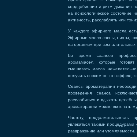
сердцебиение и ритм дыхания че
на психологическое состояние ч
активность, расслаблять или тони
У каждого эфирного масла есть
Эфирные масла сосны, пихты, ша
на организм при воспалительных 
Во время сеансов професси
аромамасел, которые готовят
смешивать масла нежелательно
получить совсем не тот эффект, 
Сеансы ароматерапии необходим
проведения сеанса исключаю
расслабиться и вдыхать целебн
ароматерапии можно включать му
Частоту, продолжительность 
увлекаться такими процедурами н
раздражению или утомляемости.