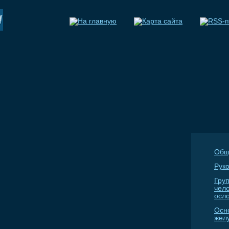
Общ
Руко
Гру
чел
осл
Осн
жел