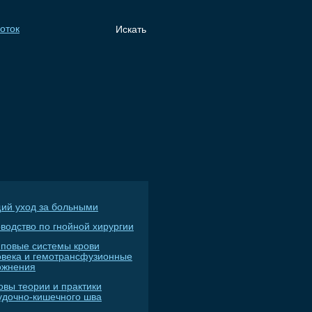
ий уход за больными
водство по гнойной хирургии
пповые системы крови
овека и гемотрансфузионные
ожнения
овы теории и практики
удочно-кишечного шва