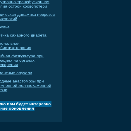
узионно-трансфузионная
апия острой кровопотери
ническая динамика неврозов
сихопатий
ровье
тика сахарного диабета
иональная
ибиотикотерапия
ебная физкультура при
рациях на органах
еварения
ментные опухоли
одные анастомозы при
ожненной желчнокаменной
езни
но вам будет интересно
ние обновления