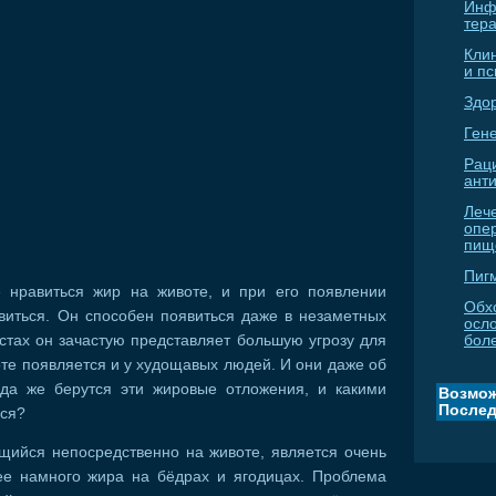
Инф
тер
Кли
и п
Здо
Гене
Рац
ант
Леч
опе
пищ
Пиг
 нравиться жир на животе, и при его появлении
Обх
авиться. Он способен появиться даже в незаметных
осл
стах он зачастую представляет большую угрозу для
бол
те появляется и у худощавых людей. И они даже об
уда же берутся эти жировые отложения, и какими
Возмож
Послед
ься?
щийся непосредственно на животе, является очень
е намного жира на бёдрах и ягодицах. Проблема