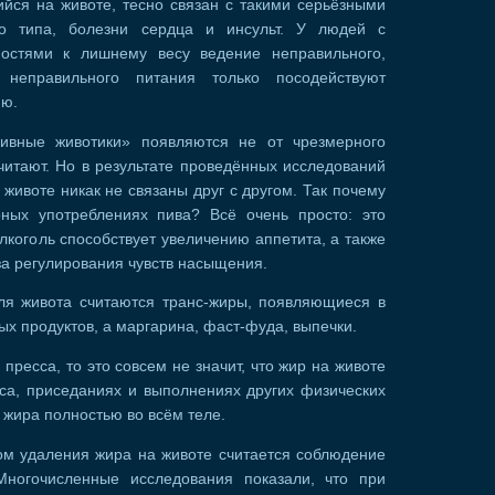
ийся на животе, тесно связан с такими серьёзными
го типа, болезни сердца и инсульт. У людей с
ностями к лишнему весу ведение неправильного,
неправильного питания только посодействуют
ию.
ивные животики» появляются не от чрезмерного
читают. Но в результате проведённых исследований
 животе никак не связаны друг с другом. Так почему
ных употреблениях пива? Всё очень просто: это
алкоголь способствует увеличению аппетита, а также
за регулирования чувств насыщения.
я живота считаются транс-жиры, появляющиеся в
ых продуктов, а маргарина, фаст-фуда, выпечки.
пресса, то это совсем не значит, что жир на животе
са, приседаниях и выполнениях других физических
жира полностью во всём теле.
м удаления жира на животе считается соблюдение
Многочисленные исследования показали, что при