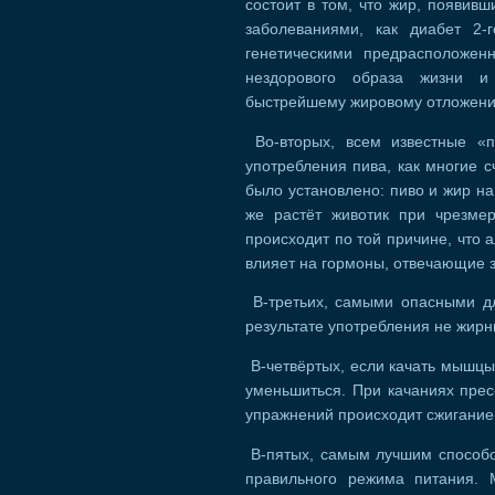
состоит в том, что жир, появивш
заболеваниями, как диабет 2-
генетическими предрасположен
нездорового образа жизни и 
быстрейшему жировому отложен
Во-вторых, всем известные «п
употребления пива, как многие с
было установлено: пиво и жир на
же растёт животик при чрезмер
происходит по той причине, что 
влияет на гормоны, отвечающие 
В-третьих, самыми опасными дл
результате употребления не жирн
В-четвёртых, если качать мышцы 
уменьшиться. При качаниях прес
упражнений происходит сжигание 
В-пятых, самым лучшим способо
правильного режима питания. 