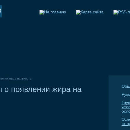
влении жира на животе
Общ
ы о появлении жира на
Руко
Гру
чел
осл
Осн
жел