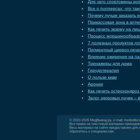
Для чего спортсмены ис
Все о попперсах: что та
Почему лучше заказать к
Прикассовая зона в апт
Как лечить экзему на ли
Процесс морщинообразо
7 полезных продуктов дл
Пигментный цирроз пече
Влияние ожирения на па
Тренажеры для дома
Гирудотерапия
О пользе киви
Арония
Как лечить остеохондроз
Залог здоровых почек – 
© 2010-2026
МедВывод.ру
, e-mail:
mededito
Все права на текстовый материал принадле
Весь материал на сайте предоставлен для 
обратитесь к специалистам.