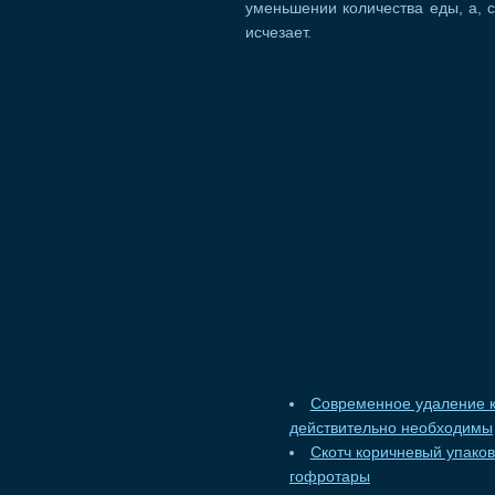
уменьшении количества еды, а, с
исчезает.
Современное удаление к
действительно необходимы
Скотч коричневый упако
гофротары