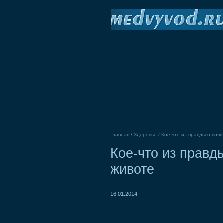
Главная
/
Здоровье
/
Кое-что из правды о поя
Кое-что из правд
животе
16.01.2014