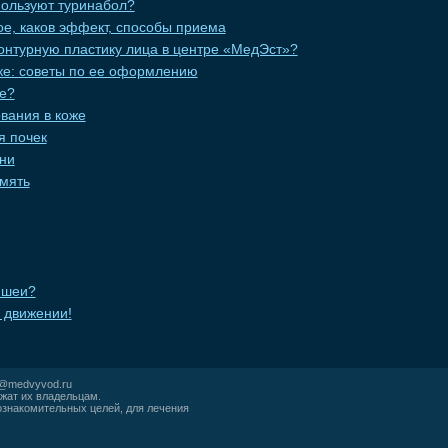
пользуют туринабол?
кое, каков эффект, способы приема
онтурную пластику лица в центре «МедЭст»?
еке: советы по ее оформлению
це?
вания в коже
я почек
ни
мять
 шеи?
в движении!
r@medvyvod.ru
жат их владельцам.
ознакомительных целей, для лечения