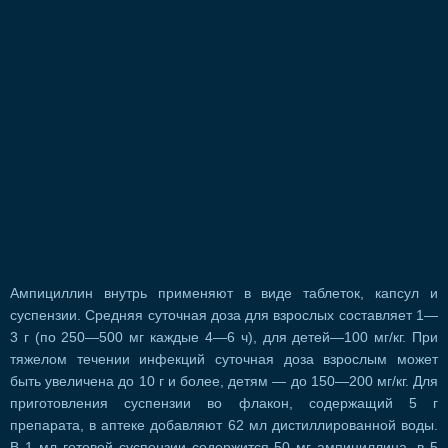
Ампициллин внутрь применяют в виде таблеток, капсул и
суспензии. Средняя суточная доза для взрослых составляет 1—
3 г (по 250—500 мг каждые 4—6 ч), для детей—100 мг/кг. При
тяжелом течении инфекций суточная доза взрослым может
быть увеличена до 10 г и более, детям — до 150—200 мг/кг. Для
приготовления суспензии во флакон, содержащий 5 г
препарата, в аптеке добавляют 62 мл дистиллированной воды.
В 1 мл готовой суспензии содержится 50 мг ампициллина, в 5