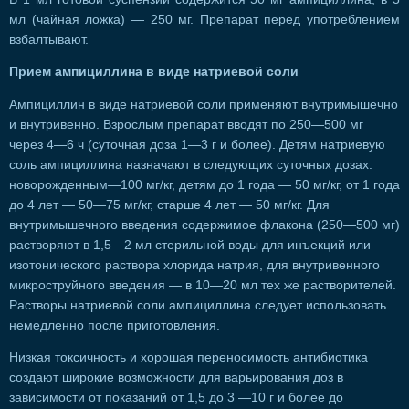
мл (чайная ложка) — 250 мг. Препарат перед употреблением
взбалтывают.
Прием ампициллина в виде натриевой соли
Ампициллин в виде натриевой соли применяют внутримышечно
и внутривенно. Взрослым препарат вводят по 250—500 мг
через 4—6 ч (суточная доза 1—3 г и более). Детям натриевую
соль ампициллина назначают в следующих суточных дозах:
новорожденным—100 мг/кг, детям до 1 года — 50 мг/кг, от 1 года
до 4 лет — 50—75 мг/кг, старше 4 лет — 50 мг/кг. Для
внутримышечного введения содержимое флакона (250—500 мг)
растворяют в 1,5—2 мл стерильной воды для инъекций или
изотонического раствора хлорида натрия, для внутривенного
микроструйного введения — в 10—20 мл тех же растворителей.
Растворы натриевой соли ампициллина следует использовать
немедленно после приготовления.
Низкая токсичность и хорошая переносимость антибиотика
создают широкие возможности для варьирования доз в
зависимости от показаний от 1,5 до 3 —10 г и более до