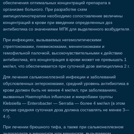
обеспечения оптимальных концентраций препарата в
организме больного. При разработке схем
ампициллинотерапии необходимо сопоставление величины
концентраций в крови при введении определенных доз
антибиотика со значениями МПК для выделенного возбудителя.
При инфекциях, вызываемых негемолитическими
стрептококками, пневмококками, менингококками и
гемофильной палочкой, высокочувствительными к действию
антибиотика, его концентрация в крови может не превышать 1
мкг/мл, что обеспечивается при суточной дозе ампициллина 2 г.
Для лечения сальмонеллезной инфекции и заболеваний
обусловленных энтерококками, средний уровень антибиотика в
крови должен быть не менее 4 мкг/мл; при заболеваниях,
вызванных Haemophilus influenzae и микробами группы
Klebsiella — Enterobacter — Serratia — более 4 мкг/мл (в этом
случае средняя суточная доза должна составлять не менее 3—
4 г).
При лечении брюшного тифа, а также при сальмонеллезном
эндокардите и менингите или менингите, вызываемом