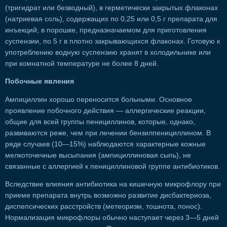
(тригидрат или безводный), в герметически закрытых флаконах
(натриевая соль), содержащих по 0,25 или 0,5 г препарата для
инъекций; в порошке, предназначаемом для приготовления
суспензии, по 5 г в плотно закрывающихся флаконах. Готовую к
употреблению водную суспензию хранят в холодильнике или
при комнатной температуре не более 8 дней.
Побочные явления
Ампициллин хорошо переносится больными. Основное
проявление побочного действия — аллергические реакции,
общие для всей группы пенициллинов, которые, однако,
развиваются реже, чем при лечении бензилпенициллином. В
ряде случаев (10—15%) наблюдаются характерные кожные
мелкоточечные высыпания (ампициллиновая сыпь), не
связанные с аллергией к пенициллиновой группе антибиотиков.
Вследствие влияния антибиотика на кишечную микрофлору при
приеме препарата внутрь возможно развитие дисбактериоза,
диспепсических расстройств (метеоризм, тошнота, понос).
Нормализация микрофлоры обычно наступает через 3—5 дней