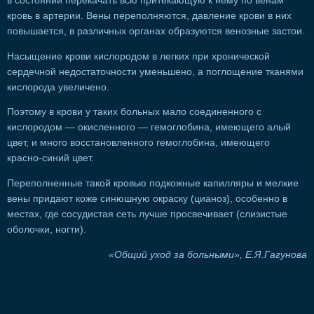
в состоянии перекачать всю притекающую к нему по венам
кровь в артерии. Вены переполняются, давление крови в них
повышается, в различных органах образуются венозные застои.
Насыщение крови кислородом в легких при хронической
сердечной недостаточности уменьшено, а поглощение тканями
кислорода увеличено.
Поэтому в крови у таких больных мало соединенного с
кислородом — окисленного — гемоглобина, имеющего алый
цвет, и много восстановленного гемоглобина, имеющего
красно-синий цвет.
Переполненные такой кровью подкожные капилляры и мелкие
вены придают коже синюшную окраску (цианоз), особенно в
местах, где сосудистая сеть лучше просвечивает (слизистые
оболочки, ногти).
«Общий уход за больными», Е.Я.Гагунова