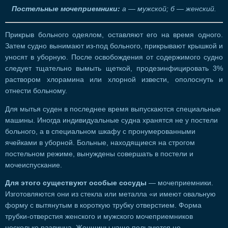
Постельные мочеприемники:
а — мужской; б — женский.
Прикрыв больного одеялом, оставляют его на время одного.
Затем судно вынимают из-под больного, прикрывают крышкой и
уносят в уборную. После освобождения от содержимого судно
следует тщательно вымыть щеткой, продезинфицировать 3%
раствором хлорамина или хлорной извести, ополоснуть и
отнести больному.
Для мытья суден в последнее время выпускаются специальные
машины. Иногда индивидуальные судна хранятся не у постели
больного, а в специальном шкафу с пронумерованными
ячейками в уборной. Больные, находящиеся на строгом
постельном режиме, вынуждены совершать в постели и
мочеиспускание.
Для этого существуют особые сосуды
— мочеприемники.
Изготовляются они из стекла или металла «и имеют овальную
форму с вытянутым в короткую трубку отверстием. Форма
трубки-отверстия женского и мужского мочеприемников
несколько различна. Женщины чаще пользуются не