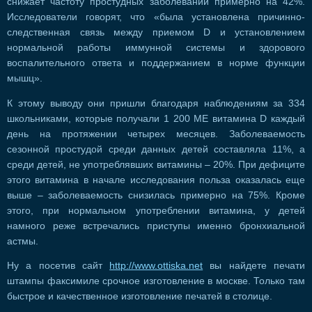
снижает частоту простудных заболеваний примерно на 42%.
Исследователи говорят, что «была установлена причинно-
следственная связь между приемом D и установлением
нормальной работы иммунной системы и здорового
воспалительного ответа и поддержанием в норме функции
мышц».
К этому выводу они пришли благодаря наблюдениям за 334
школьниками, которые получали 1 200 МЕ витамина D каждый
день на протяжении четырех месяцев. Заболеваемость
сезонной простудой среди данных детей составляла 11%, а
среди детей, не употреблявших витамины – 20%. При дефиците
этого витамина в начале исследования польза оказалась еще
выше – заболеваемость снизилась примерно на 75%. Кроме
этого, при нормальном употреблении витамина, у детей
намного реже встречались приступы именно бронхиальной
астмы.
Ну а посетив сайт
http://www.ottiska.net
вы найдете печати
штампы факсимиле срочное изготовление в москве. Только там
быстрое и качественное изготовление печатей в столице.