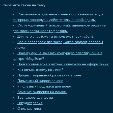
Смотрите также на тему:
Современное удаление кожных образований: когда
лазерные процедуры действительно необходимы
Скотч коричневый упаковочный: идеальное решение
для маскировки швов гофротары
Для чего спортсмены используют туринабол?
Все о попперсах: что такое, каков эффект, способы
приема
Почему лучше заказать контурную пластику лица в
центре «МедЭст»?
Прикассовая зона в аптеке: советы по ее оформлению
Как лечить экзему на лице?
Процесс морщинообразования в коже
Пигментный цирроз печени
7 полезных продуктов для почек
Влияние ожирения на память
Тренажеры для дома
Гирудотерапия
О пользе киви