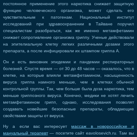
постоянное применение этого наркотика снижает защитную
функцию человеческого организма, может сделать его
чувствительным к патогенам. Национальный институт
исследований при здравоохранении в Тайване поручил
специалистам разобраться, как же именно метамфетамин
снижает сопротивление организма гриппу. Ученые действовали
на эпителиальную клетку легких различными дозами этого
препарата, а после инфицировали их штампом гриппа А.
Он и есть виновник эпидемии и пандемии респираторных
болезней. Спустя время — от 30 до 48 часов — оказалось, что в
клетке, на которые влияли метамфетамином, насыщенность
вируса гриппа намного меньше, чем в клетках обычной
контрольной группы. Так, чем больше была доза наркотика, тем
меньше гриппозного вируса. Конечно, медики не хотят лечить
метамфетамином грипп, однако, исследования позволят
создавать новейшие безопасные препараты, обладающие
свойствами защиты от вируса.
Ну а если вас интересует
массаж в новороссийске и
мануальный терапевт
— посетите сайт eavolosevich.ru. Там вы