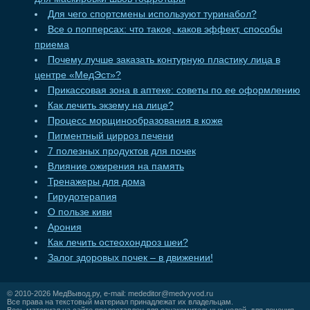
Для чего спортсмены используют туринабол?
Все о попперсах: что такое, каков эффект, способы
приема
Почему лучше заказать контурную пластику лица в
центре «МедЭст»?
Прикассовая зона в аптеке: советы по ее оформлению
Как лечить экзему на лице?
Процесс морщинообразования в коже
Пигментный цирроз печени
7 полезных продуктов для почек
Влияние ожирения на память
Тренажеры для дома
Гирудотерапия
О пользе киви
Арония
Как лечить остеохондроз шеи?
Залог здоровых почек – в движении!
© 2010-2026
МедВывод.ру
, e-mail:
mededitor@medvyvod.ru
Все права на текстовый материал принадлежат их владельцам.