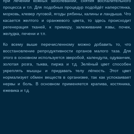
при лечении кожных заболеваний, снятия воспалительного
процесса и т.п. Для подобных процедур подойдёт наперстянка,
морковь, клевер луговой, ягоды рябины, калины и ландыша. Что
касается желтого и оранжевого цвета, то здесь происходит
регенерация тканей, к примеру, залеживание язвы, почек,
желудка, печени и т.п.
Ко всему выше перечисленному можно добавить то, что
восстановление репродуктивности органов малого таза. Для
этого в основном используется зверобой, календула, одуванчик,
золотая розга, тыква, пиржа и т.д. Зелёный цвет способен
укреплять мышцы и придавать телу лёгкость. Этот цвет
нормализует обмен веществ в организме, так как успокаивает
нервы и боль. В основном применяется крапива, костяника,
ежевика и т.д.