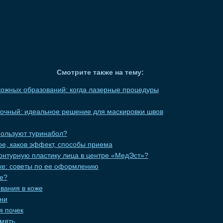
Смотрите также на тему:
ожных образований: когда лазерные процедуры
вочный: идеальное решение для маскировки швов
пользуют туринабол?
кое, каков эффект, способы приема
онтурную пластику лица в центре «МедЭст»?
еке: советы по ее оформлению
це?
вания в коже
ни
я почек
мять