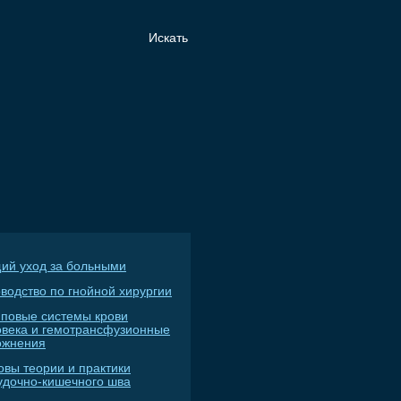
ий уход за больными
водство по гнойной хирургии
пповые системы крови
овека и гемотрансфузионные
ожнения
овы теории и практики
удочно-кишечного шва