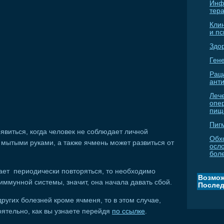
Инф
тер
Кли
и п
Здо
Гене
Рац
ант
Леч
опе
пищ
Пиг
явиться, когда человек не соблюдает личной
Обх
е мытыми руками, а также ячмень может развиться от
осл
бол
нает периодически повторяться, то необходимо
Возмож
иммунной системы, значит, она начала давать сбой.
Послед
 других болезней кроме ячменя, то в этом случае,
оятельно, как вы узнаете перейдя
по ссылке
.