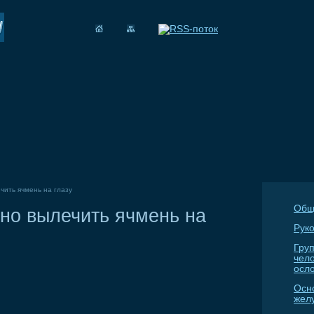
чить ячмень на глазу
Общ
но вылечить ячмень на
Руко
Гру
чел
осл
Осн
жел