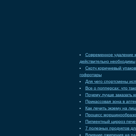
Современное удаление к
действительно необходимы
Скотч коричневый упако
гофротары
Для чего спортсмены ис
Все о попперсах: что та
Почему лучше заказать к
Прикассовая зона в апт
Как лечить экзему на ли
Процесс морщинообразо
Пигментный цирроз пече
7 полезных продуктов дл
Влияние ожирения на па