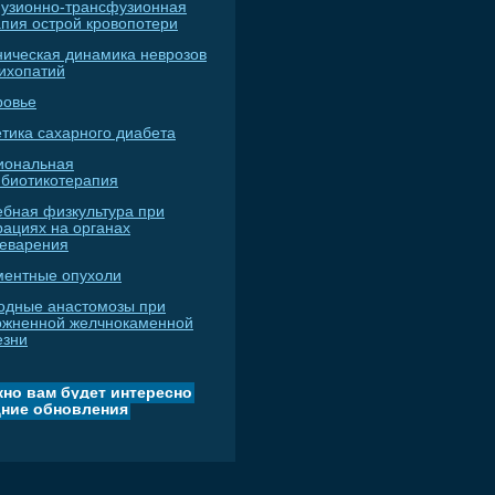
узионно-трансфузионная
апия острой кровопотери
ническая динамика неврозов
сихопатий
ровье
тика сахарного диабета
иональная
ибиотикотерапия
ебная физкультура при
рациях на органах
еварения
ментные опухоли
одные анастомозы при
ожненной желчнокаменной
езни
но вам будет интересно
ние обновления