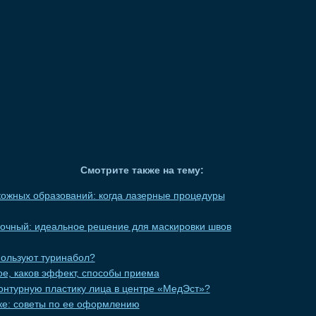
Смотрите также на тему:
ожных образований: когда лазерные процедуры
вочный: идеальное решение для маскировки швов
пользуют туринабол?
кое, каков эффект, способы приема
онтурную пластику лица в центре «МедЭст»?
еке: советы по ее оформлению