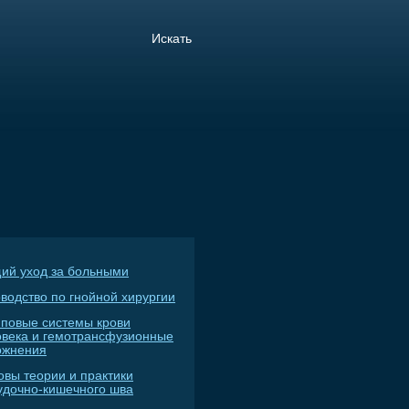
ий уход за больными
водство по гнойной хирургии
пповые системы крови
овека и гемотрансфузионные
ожнения
овы теории и практики
удочно-кишечного шва