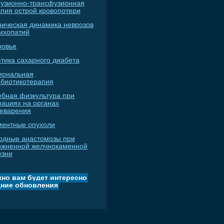
узионно-трансфузионная
апия острой кровопотери
ническая динамика неврозов
сихопатий
ровье
тика сахарного диабета
иональная
ибиотикотерапия
ебная физкультура при
рациях на органах
еварения
ментные опухоли
одные анастомозы при
ожненной желчнокаменной
езни
но вам будет интересно
ние обновления