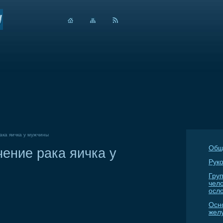
ака яичка у мужчины
Общ
чение рака яичка у
Руко
Гру
чел
осл
Осн
жел