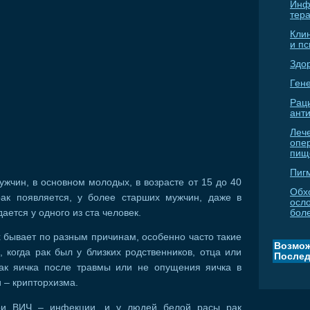
Инф
тер
Кли
и п
Здо
Гене
Рац
ант
Леч
опе
пищ
Пиг
ужчин, в основном молодых, в возрасте от 15 до 40
Обх
ак появляется, у более старших мужчин, даже в
осл
дается у одного из ста человек.
бол
 бывает по разным причинам, особенно часто такие
Возмож
 когда рак был у близких родственников, отца или
Послед
рак яичка после травмы или не опущения яичка в
 – крипторхизма.
ри ВИЧ – инфекции, и у людей белой расы рак