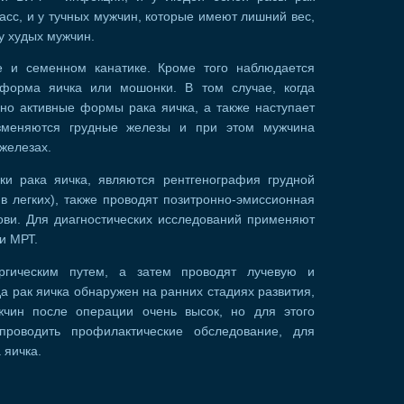
расс, и у тучных мужчин, которые имеют лишний вес,
у худых мужчин.
е и семенном канатике. Кроме того наблюдается
 форма яичка или мошонки. В том случае, когда
но активные формы рака яичка, а также наступает
изменяются грудные железы и при этом мужчина
 железах.
и рака яичка, являются рентгенография грудной
в легких), также проводят позитронно-эмиссионная
ови. Для диагностических исследований применяют
и МРТ.
гическим путем, а затем проводят лучевую и
да рак яичка обнаружен на ранних стадиях развития,
чин после операции очень высок, но для этого
проводить профилактические обследование, для
 яичка.