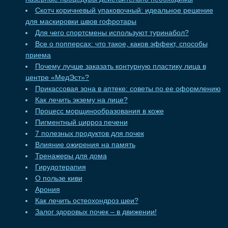
Скотч коричневый упаковочный: идеальное решение
для маскировки швов гофротары
Для чего спортсмены используют туринабол?
Все о попперсах: что такое, каков эффект, способы
приема
Почему лучше заказать контурную пластику лица в
центре «МедЭст»?
Прикассовая зона в аптеке: советы по ее оформлению
Как лечить экзему на лице?
Процесс морщинообразования в коже
Пигментный цирроз печени
7 полезных продуктов для почек
Влияние ожирения на память
Тренажеры для дома
Гирудотерапия
О пользе киви
Арония
Как лечить остеохондроз шеи?
Залог здоровых почек – в движении!