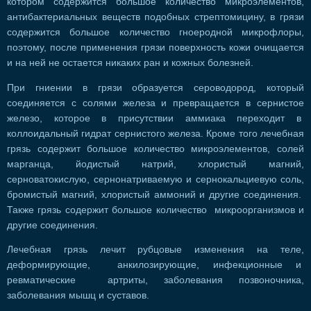
котором содержится большое количество микроэлементов,
антибактериальных веществ подобных стрептомицину, в грязи
содержится большое количество гноеродной микрофлоры,
поэтому, после применения грязи поверхность кожи очищается
и на ней не остается никаких ран и кожных болезней.
При гниении в грязи образуется сероводород, который
соединяется с солями железа и превращается в сернистое
железо, которое в присутствии аммиака переходит в
коллоидальный гидрат сернистого железа. Кроме того лечебная
грязь содержит большое количество микроэлементов, солей
марганца, йодистый натрий, хлористый магний,
серноватокислую, сернонатриваемую и сернокальциевую соль,
бромистый магний, хлористый аммоний и другие соединения.
Также грязь содержит большое количество микроорганизмов и
другие соединения.
Лечебная грязь лечит рубцовые изменения на теле,
деформирующие, анкилозирующие, инфекционные и
ревматические артриты, заболевания позвоночника,
заболевания мышц и суставов.