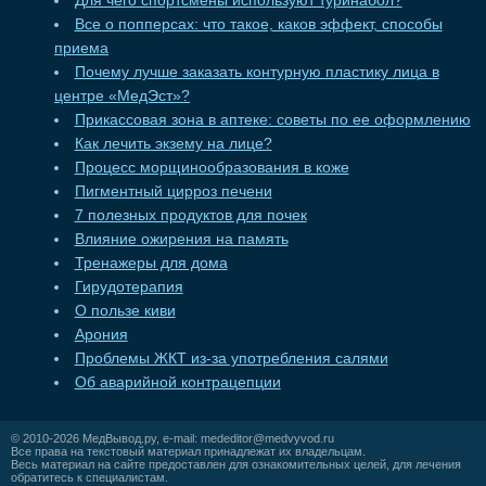
Для чего спортсмены используют туринабол?
Все о попперсах: что такое, каков эффект, способы
приема
Почему лучше заказать контурную пластику лица в
центре «МедЭст»?
Прикассовая зона в аптеке: советы по ее оформлению
Как лечить экзему на лице?
Процесс морщинообразования в коже
Пигментный цирроз печени
7 полезных продуктов для почек
Влияние ожирения на память
Тренажеры для дома
Гирудотерапия
О пользе киви
Арония
Проблемы ЖКТ из-за употребления салями
Об аварийной контрацепции
© 2010-2026
МедВывод.ру
, e-mail:
mededitor@medvyvod.ru
Все права на текстовый материал принадлежат их владельцам.
Весь материал на сайте предоставлен для ознакомительных целей, для лечения
обратитесь к специалистам.