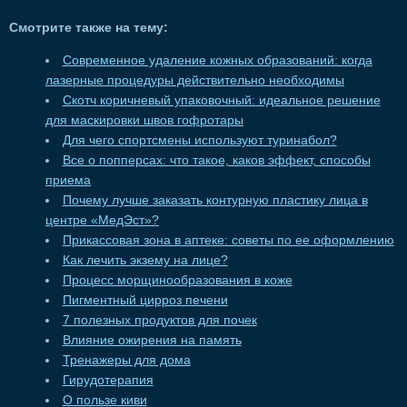
Смотрите также на тему:
Современное удаление кожных образований: когда
лазерные процедуры действительно необходимы
Скотч коричневый упаковочный: идеальное решение
для маскировки швов гофротары
Для чего спортсмены используют туринабол?
Все о попперсах: что такое, каков эффект, способы
приема
Почему лучше заказать контурную пластику лица в
центре «МедЭст»?
Прикассовая зона в аптеке: советы по ее оформлению
Как лечить экзему на лице?
Процесс морщинообразования в коже
Пигментный цирроз печени
7 полезных продуктов для почек
Влияние ожирения на память
Тренажеры для дома
Гирудотерапия
О пользе киви