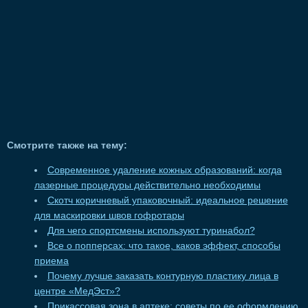
Смотрите также на тему:
Современное удаление кожных образований: когда
лазерные процедуры действительно необходимы
Скотч коричневый упаковочный: идеальное решение
для маскировки швов гофротары
Для чего спортсмены используют туринабол?
Все о попперсах: что такое, каков эффект, способы
приема
Почему лучше заказать контурную пластику лица в
центре «МедЭст»?
Прикассовая зона в аптеке: советы по ее оформлению