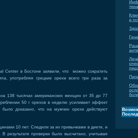
Инф
тер
Кли
и п
Здо
Гене
Рац
ант
Леч
опе
пищ
l Center в Бостоне заявили, что можно сократить
Пиг
ипа, употребляя грецкие орехи всего три раза за
Обх
осл
бол
на 138 тысячах американских женщин от 35 до 77
отреблении 50 г орехов в неделю усиливает эффект
 было доказано, что на мужчин орехи действуют
Возмож
Послед
нами 10 лет. Следили за их привычками в диете, и
. В результате проверки было высчитано, учитывая