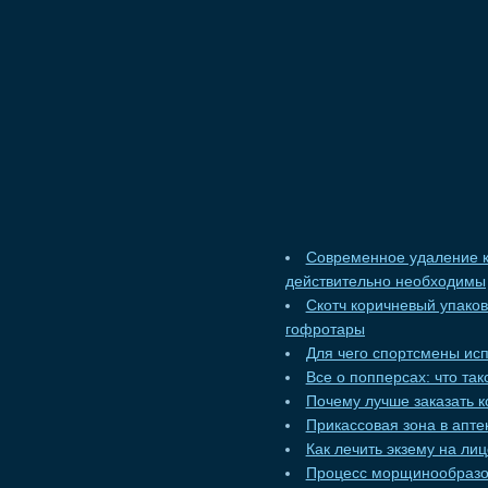
Современное удаление к
действительно необходимы
Скотч коричневый упако
гофротары
Для чего спортсмены ис
Все о попперсах: что та
Почему лучше заказать к
Прикассовая зона в апт
Как лечить экзему на ли
Процесс морщинообразо