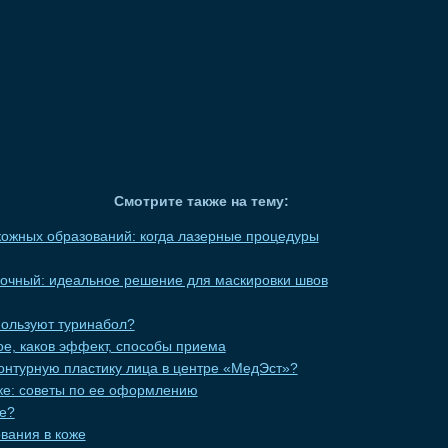
Смотрите также на тему:
ожных образований: когда лазерные процедуры
вочный: идеальное решение для маскировки швов
пользуют туринабол?
кое, каков эффект, способы приема
онтурную пластику лица в центре «МедЭст»?
еке: советы по ее оформлению
це?
вания в коже