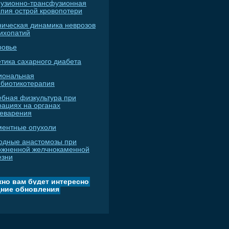
узионно-трансфузионная
апия острой кровопотери
ническая динамика неврозов
сихопатий
ровье
тика сахарного диабета
иональная
ибиотикотерапия
ебная физкультура при
рациях на органах
еварения
ментные опухоли
одные анастомозы при
ожненной желчнокаменной
езни
но вам будет интересно
ние обновления