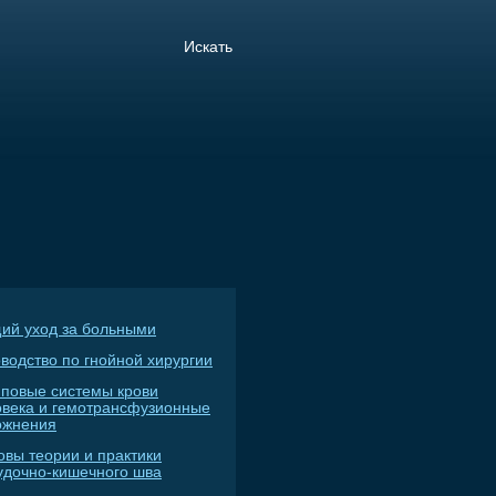
ий уход за больными
водство по гнойной хирургии
пповые системы крови
овека и гемотрансфузионные
ожнения
овы теории и практики
удочно-кишечного шва