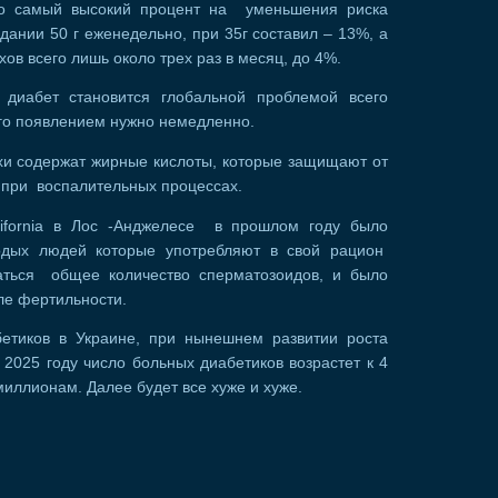
то самый высокий процент на уменьшения риска
дании 50 г еженедельно, при 35г составил – 13%, а
хов всего лишь около трех раз в месяц, до 4%.
 диабет становится глобальной проблемой всего
 его появлением нужно немедленно.
ехи содержат жирные кислоты, которые защищают от
и при воспалительных процессах.
alifornia в Лос -Анджелесе в прошлом году было
одых людей которые употребляют в свой рацион
аться общее количество сперматозоидов, и было
ле фертильности.
тиков в Украине, при нынешнем развитии роста
 2025 году число больных диабетиков возрастет к 4
миллионам. Далее будет все хуже и хуже.