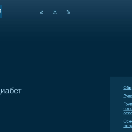
Общ
диабет
Руко
Гру
чел
осл
Осн
жел