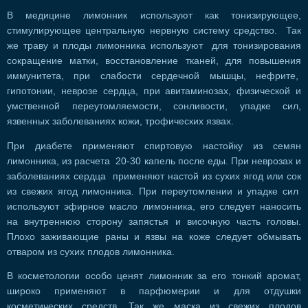
В медицине лимонник используют как тонизирующее,
стимулирующее центральную нервную систему средство. Так
же траву и плоды лимонника используют для тонизирования
сокращение матки, восстановление тканей, для повышения
иммунитета, при слабости сердечной мышцы, нефрите,
гипотонии, неврозе сердца, при авитаминозах, физической и
умственной переутомляемости, сонливости, упадке сил,
язвенных заболеваниях кожи, трофических язвах.
При диабете применяют спиртовую настойку из семян
лимонника, из расчета 20-30 капель после еды. При неврозах и
заболеваниях сердца применяют настой из сухих ягод или сок
из свежих ягод лимонника. При переутомлении и упадке сил
используют эфирное масло лимонника, его следует наносить
на внутреннюю сторону запястья и височную часть головы.
Плохо заживающие раны и язвы на коже следует обмывать
отваром из сухих плодов лимонника.
В косметологии особо ценят лимонник за его тонкий аромат,
широко применяют в парфюмерии и для отдушки
косметических средств. Так же маска из свежих плодов