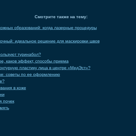
Смотрите также на тему:
ожных образований: когда лазерные процедуры
вочный: идеальное решение для маскировки швов
пользуют туринабол?
кое, каков эффект, способы приема
онтурную пластику лица в центре «МедЭст»?
еке: советы по ее оформлению
це?
вания в коже
ни
я почек
мять