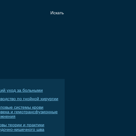
ий уход за больными
водство по гнойной хирургии
пповые системы крови
овека и гемотрансфузионные
ожнения
овы теории и практики
удочно-кишечного шва