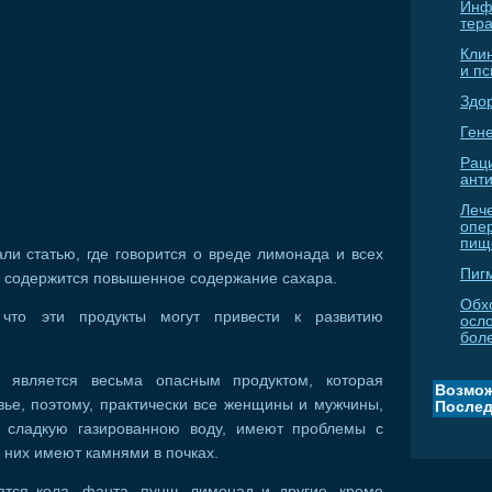
Инф
тер
Кли
и п
Здо
Гене
Рац
ант
Леч
опе
пищ
ли статью, где говорится о вреде лимонада и всех
Пиг
ых содержится повышенное содержание сахара.
Обх
 что эти продукты могут привести к развитию
осл
бол
а является весьма опасным продуктом, которая
Возмож
ье, поэтому, практически все женщины и мужчины,
Послед
т сладкую газированною воду, имеют проблемы с
з них имеют камнями в почках.
ятся кола, фанта, пунш, лимонад и другие, кроме