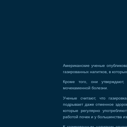
Американские ученые опубликова
газированных напитков, в котор
Кроме того, они утверждают,
мочекаменной болезни.
Ученые считают, что газировк
подрывает даже отменное здоров
которые регулярно употребляю
работой почек и у большинства и
К газированным напиткам относ