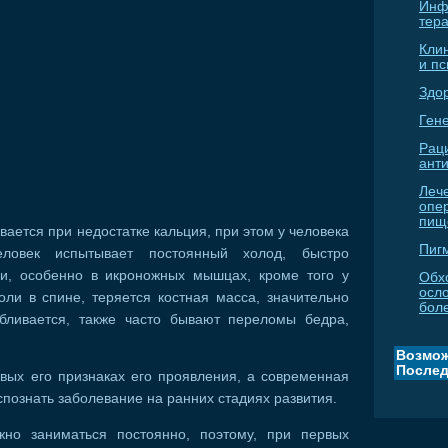
Инф
тер
Кли
и п
Здо
Гене
Рац
ант
Леч
опе
пищ
вается при недостатке кальция, при этом у человека
Пиг
еловек испытывает постоянный холод, быстро
ги, особенно в икроножных мышцах, кроме того у
Обх
осл
ли в спине, теряется костная масса, значительно
бол
рбливается, также часто бывают переломы бедра,
Возмож
Послед
вых его признаках его проявления, а современная
спознать заболевание на ранних стадиях развития.
жно заниматься постоянно, поэтому, при первых