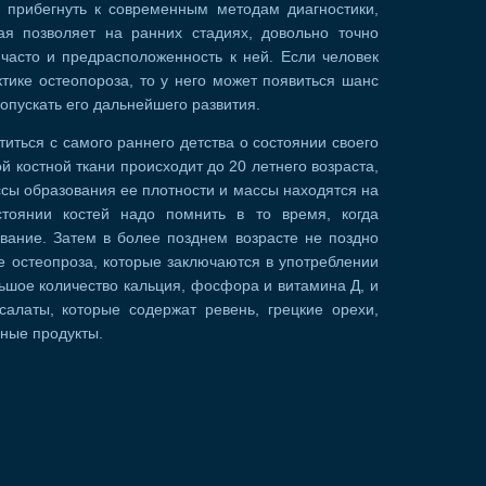
т прибегнуть к современным методам диагностики,
рая позволяет на ранних стадиях, довольно точно
 часто и предрасположенность к ней. Если человек
тике остеопороза, то у него может появиться шанс
опускать его дальнейшего развития.
титься с самого раннего детства о состоянии своего
ой костной ткани происходит до 20 летнего возраста,
сы образования ее плотности и массы находятся на
тоянии костей надо помнить в то время, когда
вание. Затем в более позднем возрасте не поздно
е остеопроза, которые заключаются в употреблении
ьшое количество кальция, фосфора и витамина Д, и
ксалаты, которые содержат ревень, грецкие орехи,
чные продукты.