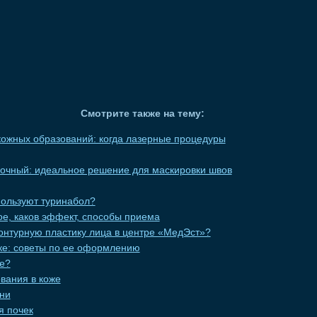
Смотрите также на тему:
ожных образований: когда лазерные процедуры
вочный: идеальное решение для маскировки швов
пользуют туринабол?
кое, каков эффект, способы приема
онтурную пластику лица в центре «МедЭст»?
еке: советы по ее оформлению
це?
вания в коже
ни
я почек