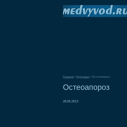
Главная
/
Здоровье
/
Остеоапороз
Остеоапороз
28.05.2013