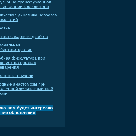
узионно-трансфузионная
апия острой кровопотери
ническая динамика неврозов
сихопатий
ровье
тика сахарного диабета
иональная
ибиотикотерапия
ебная физкультура при
рациях на органах
еварения
ментные опухоли
одные анастомозы при
ожненной желчнокаменной
езни
но вам будет интересно
ние обновления