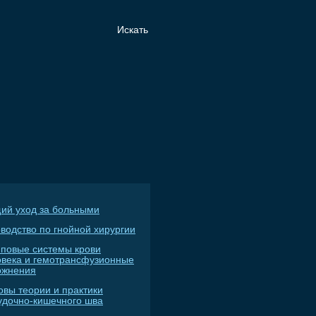
ий уход за больными
водство по гнойной хирургии
пповые системы крови
овека и гемотрансфузионные
ожнения
овы теории и практики
удочно-кишечного шва