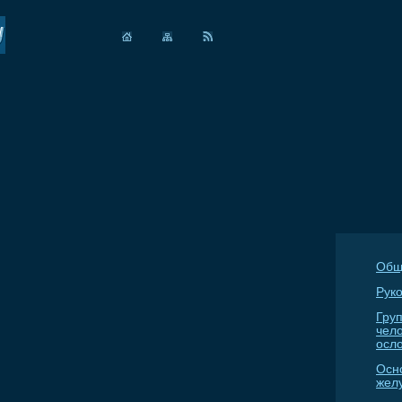
Общ
Руко
Гру
чел
осл
Осн
жел