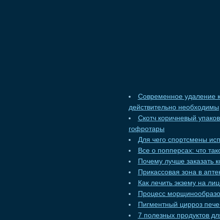
Современное удаление к
действительно необходимы
Скотч коричневый упако
гофротары
Для чего спортсмены ис
Все о попперсах: что та
Почему лучше заказать к
Прикассовая зона в апт
Как лечить экзему на ли
Процесс морщинообразо
Пигментный цирроз пече
7 полезных продуктов дл