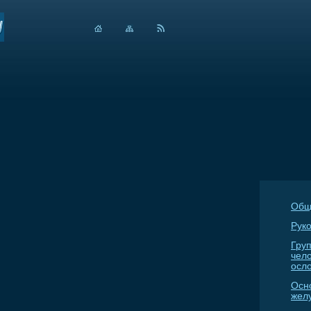
Общ
Руко
Гру
чел
осл
Осн
жел