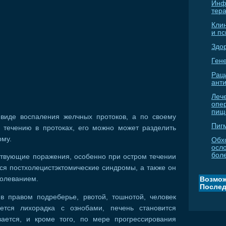
Инф
тер
Кли
и п
Здо
Гене
Рац
ант
Леч
опе
пищ
виде воспаления желчных протоков, а по своему
Пиг
течению в протоках, его можно может разделить
рму.
Обх
осл
бол
ствующие поражения, особенно при остром течении
ся постхолецистэктомические синдромы, а также он
болеванием.
Возмож
Послед
 правом подреберье, рвотой, тошнотой, человек
ается лихорадка с ознобами, печень становится
ается, и кроме того, по мере прогрессирования