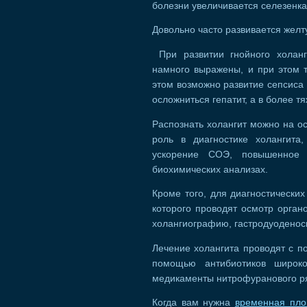
болезни увеличивается селезенка
Довольно часто развивается желт
При развитии гнойного холанг
намного выражены, и при этом 
этом возможно развитие сепсиса
осложниться гепатит, а в более 
Распознать холангит можно на о
роль в диагностике холангита
ускорение СОЭ, повышенное 
биохимических анализах.
Кроме того, для диагностически
которого проводят осмотр орган
холангиографию, гастродуоденос
Лечение холангита проводят с п
помощью антибиотиков широко
медикаменты нитрофуранового ря
Когда вам нужна
временная пл