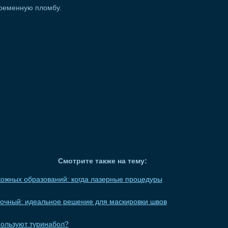
временную пломбу.
Смотрите также на тему:
ожных образований: когда лазерные процедуры
вочный: идеальное решение для маскировки швов
пользуют туринабол?