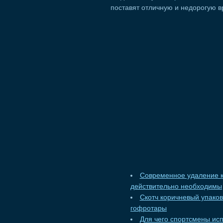
поставят отличную и недорогую 
Современное удаление к
действительно необходимы
Скотч коричневый упако
гофротары
Для чего спортсмены ис