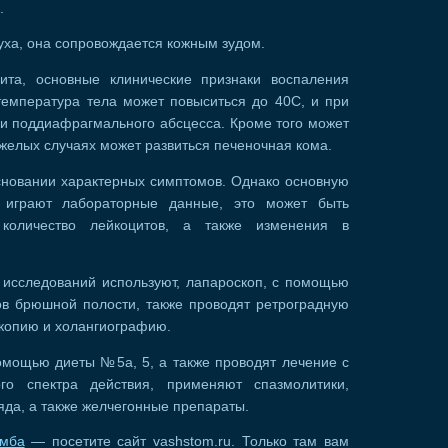
.
уха, она сопровождается кожным зудом.
ита, основные клинические признаки воспаления
температура тела может повыситься до 40С, и при
 и поддиафрагмального абсцесса. Кроме того может
тяжелых случаях может развиться печеночная кома.
сновании характерных симптомов. Однако основную
, играют лабораторные данные, это может быть
количество лейкоцитов, а также изменения в
х исследований используют, лапароскоп, с помощью
ов брюшной полости, также проводят ретроградную
копию и холангиографию.
омощью диеты №5а, 5, а также проводят лечение с
го спектра действия, применяют спазмолитики,
да, а также желчегонные препараты.
омба
— посетите сайт vashstom.ru. Только там вам