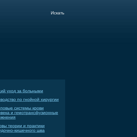
ий уход за больными
водство по гнойной хирургии
пповые системы крови
овека и гемотрансфузионные
ожнения
овы теории и практики
удочно-кишечного шва