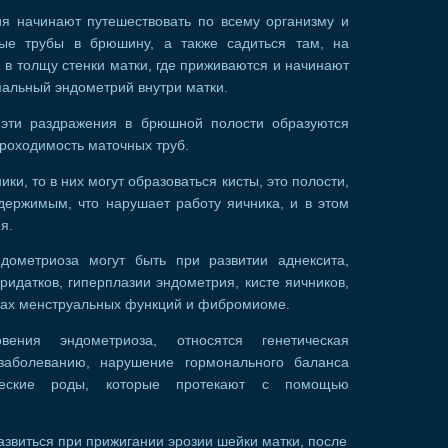
ия начинают путешествовать по всему организму и
ные трубы в брюшину, а также садиться там, на
 в толщу стенки матки, где приживаются и начинают
мальный эндометрий внутри матки.
 эти раздражения в брюшной полости образуются
проходимость маточных труб.
ки, то в них могут образоваться кисты, это полости,
держимым, что нарушает работу яичника, и в этом
я.
дометриоза могут быть при развитии аднексита,
идатков, гиперплазии эндометрия, кисте яичников,
вах менструальных функций и фибромиоме.
ения эндометриоза, относятся генетическая
заболеванию, нарушение гормонального баланса
ические роды, которые протекают с помощью
азвиться при прижигании эрозии шейки матки, после