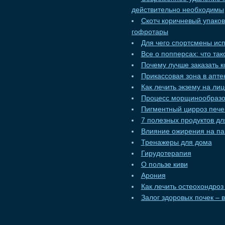
действительно необходимы
Скотч коричневый упако
гофротары
Для чего спортсмены ис
Все о попперсах: что та
Почему лучше заказать к
Прикассовая зона в апт
Как лечить экзему на ли
Процесс морщинообразо
Пигментный цирроз пече
7 полезных продуктов дл
Влияние ожирения на па
Тренажеры для дома
Гирудотерапия
О пользе киви
Арония
Как лечить остеохондроз
Залог здоровых почек – 