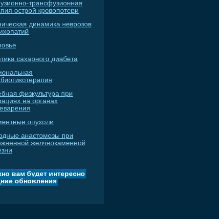
узионно-трансфузионная
апия острой кровопотери
ническая динамика неврозов
сихопатий
ровье
тика сахарного диабета
иональная
ибиотикотерапия
ебная физкультура при
рациях на органах
еварения
ментные опухоли
одные анастомозы при
ожненной желчнокаменной
езни
но вам будет интересно
ние обновления