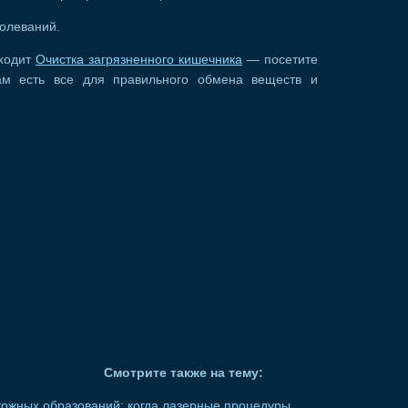
олеваний.
сходит
Очистка загрязненного кишечника
— посетите
там есть все для правильного обмена веществ и
Смотрите также на тему:
ожных образований: когда лазерные процедуры