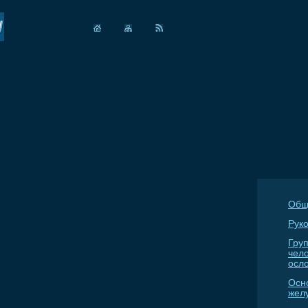
Общ
Руко
Гру
чел
осл
Осн
жел