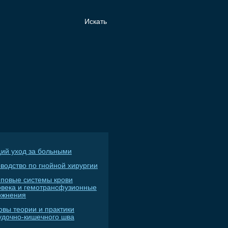
ий уход за больными
водство по гнойной хирургии
пповые системы крови
овека и гемотрансфузионные
ожнения
овы теории и практики
удочно-кишечного шва