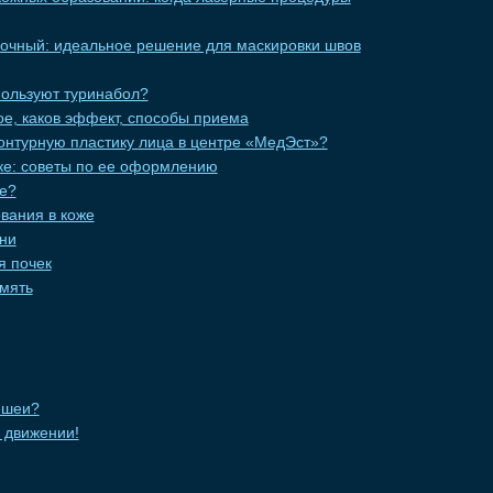
вочный: идеальное решение для маскировки швов
пользуют туринабол?
кое, каков эффект, способы приема
онтурную пластику лица в центре «МедЭст»?
еке: советы по ее оформлению
це?
вания в коже
ни
я почек
мять
 шеи?
в движении!