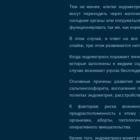
Тем не менее, клетки эндометр
могут переходить через маточ
соседние органы или погружаться
функционировать так же, как нор
В этом случае, в ответ на все
спайки, при этом развивается не
Когда эндометриоз поражает яични
которые заполнены е жидким со
случае возникает угроза бесплоди
Основные причины развития эн
сальпингоофорита, воспаления пр
полипах эндометрия, расстройст
К факторам риска возникнов
предрасположенность к этому 
организма, аборты, патолог
оперативного вмешательства.
Кроме того, эндометриоз может р