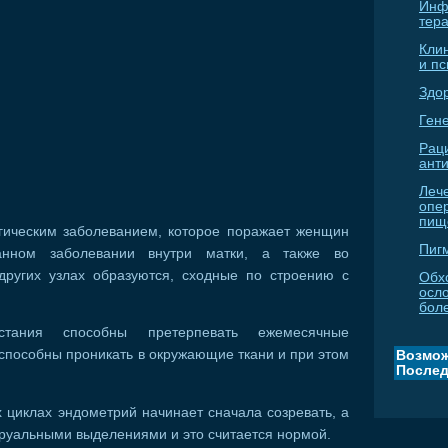
Инф
тер
Кли
и п
Здо
Гене
Рац
ант
Леч
опе
пищ
огическим заболеванием, которое поражает женщин
Пиг
анном заболевании внутри матки, а также во
других узлах образуются, сходные по строению с
Обх
осл
бол
стания способны претерпевать ежемесячные
способны проникать в окружающие ткани и при этом
Возмож
Послед
циклах эндометрий начинает сначала созревать, а
труальными выделениями и это считается нормой.