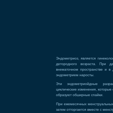
Эндометриоз, является гинекол
детородного возраста. При д
внематочном пространстве и в 
эндометрием наросты.
Эти эндометриойдные разра
циклические изменения, которые 
образуют обширные спайки.
При ежемесячных менструальных 
затем отторгается вместе с менс