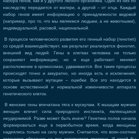
набора генов, как и у другого любого организма. Один из них по
наследству передается от матери, а другой – от отца. Каждый
набор генов имеет информацию о принадлежности видовой
(например, про то, что мы являемся людьми, а не животными),
индивидуальной, расовой, национальной.
В процессе человеческого развития его генный набор (генотип)
со средой взаимодействует, как результат реализуется фенотип,
внешний вид людей. Гены в клетках человека не только
сохраняют информацию, но и еще работают: меняют
расположение в хромосомах, удваиваются. Все такие процессы
происходят точно и аккуратно, но иногда есть и исключения,
которые вызывают мутации – ошибки. Все это находится в
основе естественной и нормальной изменчивости аппарата
генетического клеток.
В женские гены впечатана тяга к мускулам. К мышцам мужчин
женщин влечет сила природного инстинкта, являющаяся
неудержимой. Разве может быть иначе? Генетика полов начала
формироваться еще в первобытное время, когда женщины
надеялись только на силу мужчин. Считается, что воин-охотник
останется образцом на все оставшиеся времена. И какой бы