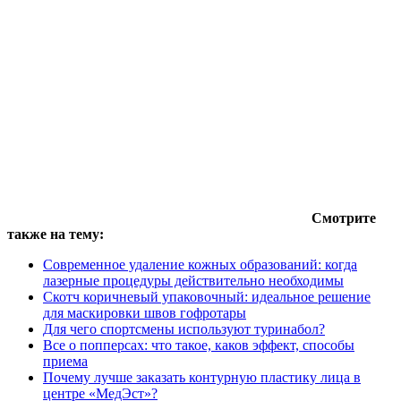
Смотрите
также на тему:
Современное удаление кожных образований: когда
лазерные процедуры действительно необходимы
Скотч коричневый упаковочный: идеальное решение
для маскировки швов гофротары
Для чего спортсмены используют туринабол?
Все о попперсах: что такое, каков эффект, способы
приема
Почему лучше заказать контурную пластику лица в
центре «МедЭст»?