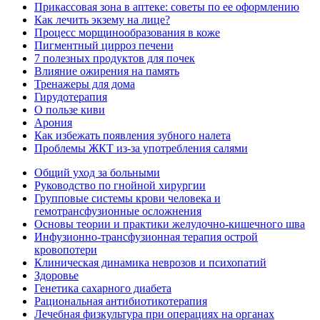
Прикассовая зона в аптеке: советы по ее оформлению
Как лечить экзему на лице?
Процесс морщинообразования в коже
Пигментный цирроз печени
7 полезных продуктов для почек
Влияние ожирения на память
Тренажеры для дома
Гирудотерапия
О пользе киви
Арония
Как избежать появления зубного налета
Проблемы ЖКТ из-за употребления салями
Общий уход за больными
Руководство по гнойной хирургии
Групповые системы крови человека и
гемотрансфузионные осложнения
Основы теории и практики желудочно-кишечного шва
Инфузионно-трансфузионная терапия острой
кровопотери
Клиническая динамика неврозов и психопатий
Здоровье
Генетика сахарного диабета
Рациональная антибиотикотерапия
Лечебная физкультура при операциях на органах