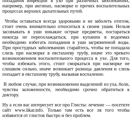
попадания инфекции в ухо при различных заболеваниях,
например, при ангинах, насморке и прочих воспалительных
процессах верхних дыхательных путей.
Чтобы оставаться всегда здоровыми и не заболеть отитом,
стоит очень внимательно относиться к своим ушам. Нельзя
засовывать в уши никакие острые предметы, постараться
никогда не переохлаждаться, при купании в водоемах
необходимо избегать попадания в уши загрязненной воды.
При простудных заболеваниях старайтесь, чтобы не попадала
слизь при насморке в евстахиеву трубу, иначе это чревато
возникновением воспалительного процесса в ухе. Для того,
чтобы избежать этого, стоит сморкаться при насморке не
слишком сильно, иначе возникает разница давления и слизь
попадает в евстахиеву трубу, вызывая воспаление.
В любом случае, при возникновении выделений из уха, боли,
чувства заложенности, необходимо срочно обратиться к
доктору.
Ну а если вас интересует все про Глисты: лечение — посетите
сайт www.likar.info. Только там есть все ля того чтобы
избавится от глистов быстро и без проблем.