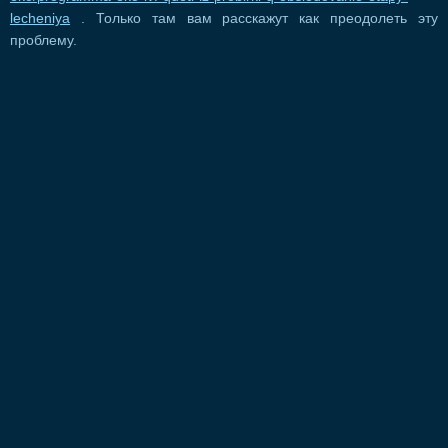
lecheniya
. Только там вам расскажут как преодолеть эту
проблему.