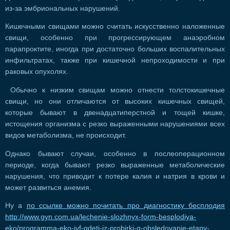
из-за эмбриональных нарушений.
Кишечными свищами можно считать искусственно наложенные
свищи, особенно при прогрессирующем анаэробном
парапроктите, иногда при достаточно больших воспалительных
инфильтратах, также при кишечной непроходимости и при
раковых опухолях.
Обычно к низким свищам можно отнести толстокишечные
свищи, но они отличаются от высоких кишечных свищей,
которые бывают в двенадцатиперстной и тощей кишке,
истощения организма с резко выраженными нарушениями всех
видов метаболизма, не происходит.
Однако бывают случаи, особенно в послеоперационном
периоде, когда бывают резко выраженные метаболические
нарушения, что приводит к потере калия и натрия в крови и
может развиться анемия.
Ну а
по ссылке можно почитать про диагностику бесплодия
http://www.gyn.com.ua/lechenie-slozhnyx-form-besplodiya-
eko/programma-eko-ivf-qdeti-iz-probirki-q-obsledovanie-etapy-