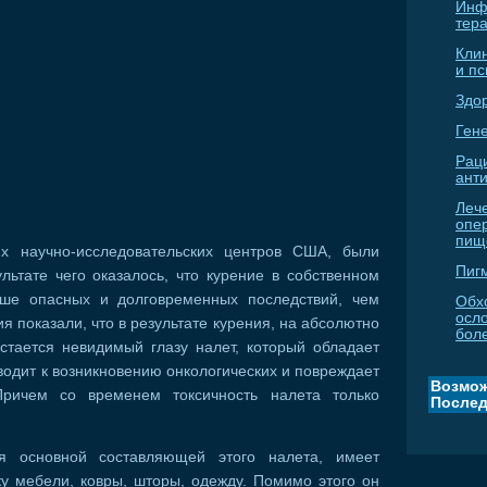
Инф
тер
Кли
и п
Здо
Гене
Рац
ант
Леч
опе
пищ
х научно-исследовательских центров США, были
Пиг
льтате чего оказалось, что курение в собственном
ше опасных и долговременных последствий, чем
Обх
осл
я показали, что в результате курения, на абсолютно
бол
стается невидимый глазу налет, который обладает
дит к возникновению онкологических и повреждает
Возмож
ичем со временем токсичность налета только
Послед
ся основной составляющей этого налета, имеет
ку мебели, ковры, шторы, одежду. Помимо этого он