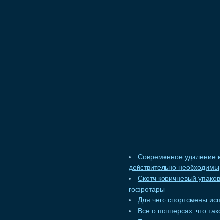
Современное удаление к
действительно необходимы
Скотч коричневый упако
гофротары
Для чего спортсмены ис
Все о попперсах: что та