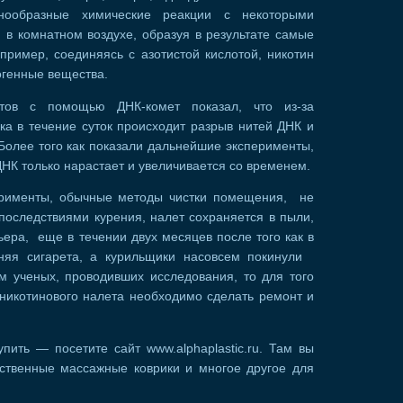
нообразные химические реакции с некоторыми
 в комнатном воздухе, образуя в результате самые
ример, соединяясь с азотистой кислотой, никотин
огенные вещества.
тов с помощью ДНК-комет показал, что из-за
ка в течение суток происходит разрыв нитей ДНК и
Более того как показали дальнейшие эксперименты,
ДНК только нарастает и увеличивается со временем.
ерименты, обычные методы чистки помещения, не
последствиями курения, налет сохраняется в пыли,
ера, еще в течении двух месяцев после того как в
няя сигарета, а курильщики насовсем покинули
ам ученых, проводивших исследования, то для того
 никотинового налета необходимо сделать ремонт и
пить — посетите сайт www.alphaplastic.ru. Там вы
ественные массажные коврики и многое другое для