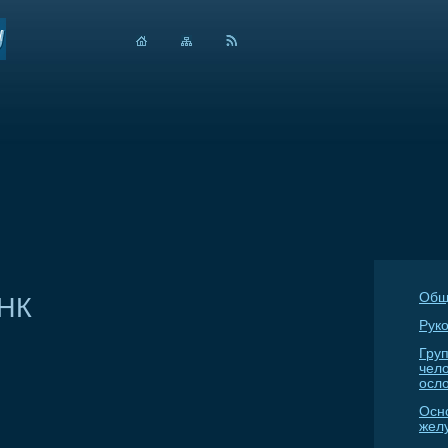
Общ
ДНК
Руко
Гру
чел
осл
Осн
жел