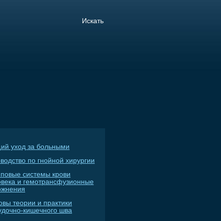
ий уход за больными
водство по гнойной хирургии
пповые системы крови
овека и гемотрансфузионные
ожнения
овы теории и практики
удочно-кишечного шва