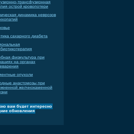
узионно-трансфузионная
апия острой кровопотери
ническая динамика неврозов
сихопатий
ровье
тика сахарного диабета
иональная
ибиотикотерапия
ебная физкультура при
рациях на органах
еварения
ментные опухоли
одные анастомозы при
ожненной желчнокаменной
езни
но вам будет интересно
ние обновления