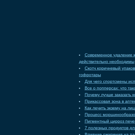
Современное удаление к
действительно необходимы
Скотч коричневый упако
гофротары
Для чего спортсмены ис
Все о попперсах: что та
Почему лучше заказать к
Прикассовая зона в апт
Как лечить экзему на ли
Процесс морщинообразо
Пигментный цирроз пече
7 полезных продуктов дл
Влияние ожирения на па