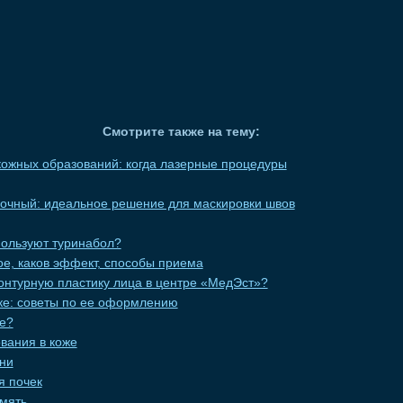
Смотрите также на тему:
ожных образований: когда лазерные процедуры
вочный: идеальное решение для маскировки швов
пользуют туринабол?
кое, каков эффект, способы приема
онтурную пластику лица в центре «МедЭст»?
еке: советы по ее оформлению
це?
вания в коже
ни
я почек
мять