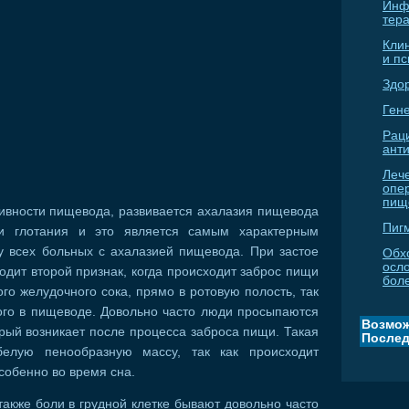
Инф
тер
Кли
и п
Здо
Гене
Рац
ант
Леч
опе
пищ
ивности пищевода, развивается ахалазия пищевода
Пиг
и глотания и это является самым характерным
у всех больных с ахалазией пищевода. При застое
Обх
осл
дит второй признак, когда происходит заброс пищи
бол
ого желудочного сока, прямо в ротовую полость, так
ого в пищеводе. Довольно часто люди просыпаются
Возмож
рый возникает после процесса заброса пищи. Такая
Послед
белую пенообразную массу, так как происходит
собенно во время сна.
также боли в грудной клетке бывают довольно часто