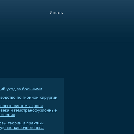
ий уход за больными
водство по гнойной хирургии
пповые системы крови
овека и гемотрансфузионные
ожнения
овы теории и практики
удочно-кишечного шва