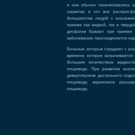
и они обычно локализовались 
характер и это все распрост
большинства людей с ахалазие
приеме как жидкой, так и твердо
дисфагии бывают при приеме т
заболеванию присоединяется нар
Больные, которые страдают с аха
времени, которое затрачивается
большим количеством жидкост
пищевода. При развитии ахал
дивертикулезе дистального отде
пищевода, варикозное расши
пищевода.