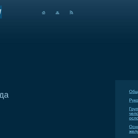
Общ
да
Руко
Гру
чел
осл
Осн
жел