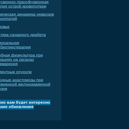
узионно-трансфузионная
апия острой кровопотери
ническая динамика неврозов
сихопатий
ровье
тика сахарного диабета
иональная
ибиотикотерапия
ебная физкультура при
рациях на органах
еварения
ментные опухоли
одные анастомозы при
ожненной желчнокаменной
езни
но вам будет интересно
ние обновления