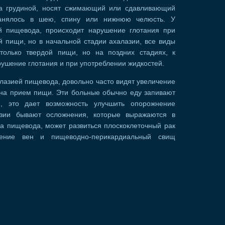
за грудиной, носят сжимающий или сдавливающий
ранялось в шею, спину или нижнюю челюсть. У
й пищевода, происходит нарушение глотания при
й пищи, но в начальной стадии ахалазии, все виды
олько твердой пищи, но на поздних стадиях, к
ушение глотания и при употреблении жидкостей.
лазией пищевода, довольно часто видят увеличение
 на прием пищи. Эти больные обычно еду запивают
и, это дает возможность улучшить опорожнение
азии бывают осложнения, которые выражаются в
ла пищевода, может развиться плоскоклеточный рак
рение вен и пищеводно-перикардиальный свищ