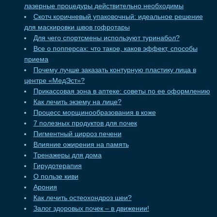
лазерные процедуры действительно необходимы
Скотч коричневый упаковочный: идеальное решение
для маскировки швов гофротары
Для чего спортсмены используют туринабол?
Все о попперсах: что такое, каков эффект, способы
приема
Почему лучше заказать контурную пластику лица в
центре «МедЭст»?
Прикассовая зона в аптеке: советы по ее оформлению
Как лечить экзему на лице?
Процесс морщинообразования в коже
7 полезных продуктов для почек
Пигментный цирроз печени
Влияние ожирения на память
Тренажеры для дома
Гирудотерапия
О пользе киви
Арония
Как лечить остеохондроз шеи?
Залог здоровых почек – в движении!