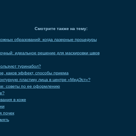
Смотрите также на тему:
ожных образований: когда лазерные процедуры
вочный: идеальное решение для маскировки швов
пользуют туринабол?
кое, каков эффект, способы приема
онтурную пластику лица в центре «МедЭст»?
еке: советы по ее оформлению
це?
вания в коже
ни
я почек
мять