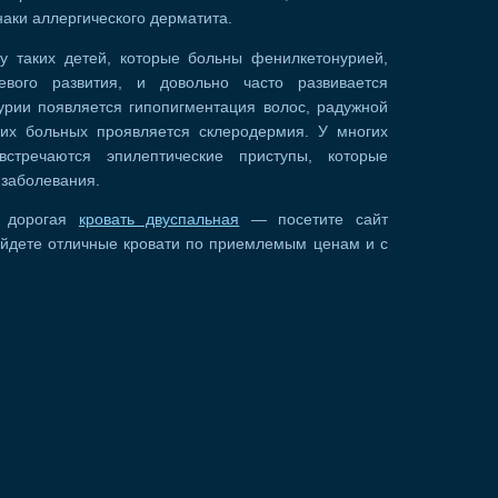
наки аллергического дерматита.
 у таких детей, которые больны фенилкетонурией,
евого развития, и довольно часто развивается
рии появляется гипопигментация волос, радужной
гих больных проявляется склеродермия. У многих
стречаются эпилептические приступы, которые
заболевания.
е дорогая
кровать двуспальная
— посетите сайт
найдете отличные кровати по приемлемым ценам и с