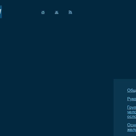
Общ
Руко
Гру
чел
осл
Осн
жел