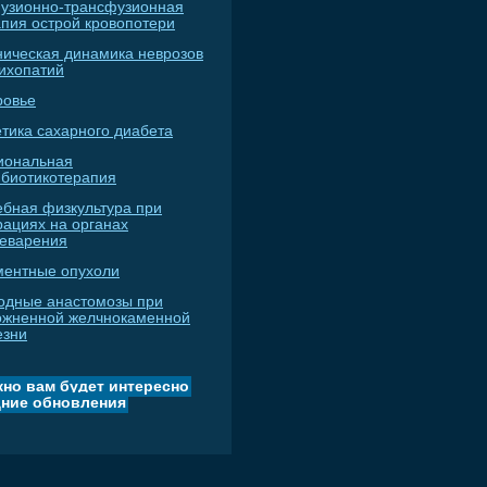
узионно-трансфузионная
апия острой кровопотери
ническая динамика неврозов
сихопатий
ровье
тика сахарного диабета
иональная
ибиотикотерапия
ебная физкультура при
рациях на органах
еварения
ментные опухоли
одные анастомозы при
ожненной желчнокаменной
езни
но вам будет интересно
ние обновления