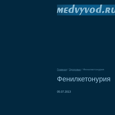
Главная
/
Здоровье
/
Фенилкетонурия
Фенилкетонурия
05.07.2013