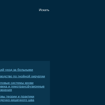
ий уход за больными
водство по гнойной хирургии
пповые системы крови
овека и гемотрансфузионные
ожнения
овы теории и практики
удочно-кишечного шва