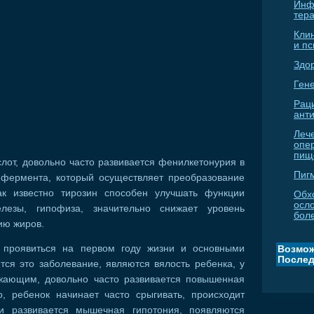
Инф
тер
Кли
и п
Здо
Гене
Рац
ант
Леч
опе
пищ
от, довольно часто развивается фенилкетонурия в
Пиг
 фермента, который осуществляет преобразование
ак известно тирозин способен улучшать функции
Обх
осл
елезы, гипофиза, значительно снижает уровень
бол
ию жиров.
 проявиться на первом году жизни и основными
Возмож
Послед
ся это заболевание, являются вялость ребенка, у
ружающим, довольно часто развивается повышенная
о, ребенок начинает часто срыгивать, происходит
и развивается мышечная гипотония, появляются