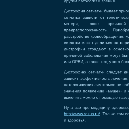
другим патологиям зрения.
Дистрофия сетчатки бывает прио
сетчатки зависти от генетичес
матери, также причиной 
предрасположенность. Приоб
расстройстве кровообращения, к
сетчатки может делиться на пе
дистрофии страдают в основно
причиной заболевания могут быт
или ОРВИ, а также тех, у кого бо
Дистрофию сетчатки следует диа
зависит эффективность лечения,
патологических симптомов не наб
значения появлению «мушек» и ме
вылечить можно с помощью лазер
Ну а все про медицину, здоровь
http://www.rezus.ru/
. Только там 
и здоровья.