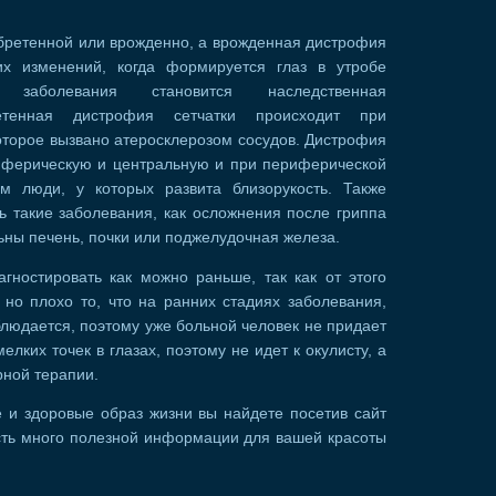
бретенной или врожденно, а врожденная дистрофия
ких изменений, когда формируется глаз в утробе
заболевания становится наследственная
ретенная дистрофия сетчатки происходит при
оторое вызвано атеросклерозом сосудов. Дистрофия
риферическую и центральную и при периферической
м люди, у которых развита близорукость. Также
ь такие заболевания, как осложнения после гриппа
льны печень, почки или поджелудочная железа.
гностировать как можно раньше, так как от этого
 но плохо то, что на ранних стадиях заболевания,
людается, поэтому уже больной человек не придает
лких точек в глазах, поэтому не идет к окулисту, а
ной терапии.
е и здоровые образ жизни вы найдете посетив сайт
есть много полезной информации для вашей красоты