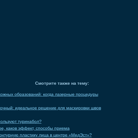
Смотрите также на тему:
ожных образований: когда лазерные процедуры
вочный: идеальное решение для маскировки швов
пользуют туринабол?
кое, каков эффект, способы приема
онтурную пластику лица в центре «МедЭст»?