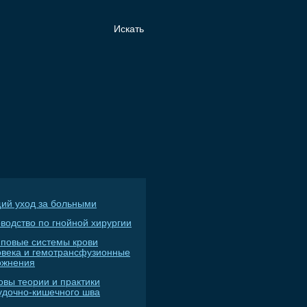
ий уход за больными
водство по гнойной хирургии
пповые системы крови
овека и гемотрансфузионные
ожнения
овы теории и практики
удочно-кишечного шва