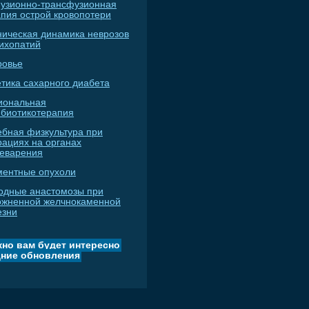
узионно-трансфузионная
апия острой кровопотери
ническая динамика неврозов
сихопатий
ровье
тика сахарного диабета
иональная
ибиотикотерапия
ебная физкультура при
рациях на органах
еварения
ментные опухоли
одные анастомозы при
ожненной желчнокаменной
езни
но вам будет интересно
ние обновления