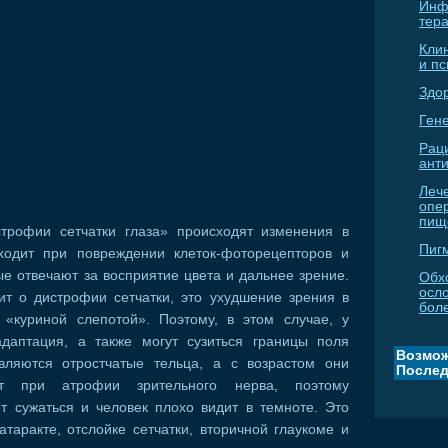
Инф
тер
Кли
и п
Здо
Гене
Рац
ант
Леч
опе
пищ
трофии сетчатки глаза» происходят изменения в
Пиг
ходит при повреждении клеток-фоторецепторов и
ые отвечают за восприятие цвета и дальнее зрение.
Обх
осл
ит о дистрофии сетчатки, это ухудшение зрения в
бол
«куриной слепотой». Поэтому, в этом случае, у
даптация, а также могут сузиться границы поля
Возмож
вляются отростчатые тельца, а с возрастом они
Послед
ит при атрофии зрительного нерва, поэтому
т сужаться и человек плохо видит в темноте. Это
таракте, отслойке сетчатки, вторичной глаукоме и