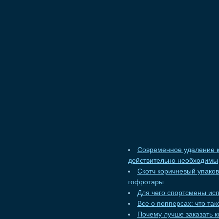
Современное удаление к
действительно необходимы
Скотч коричневый упако
гофротары
Для чего спортсмены ис
Все о попперсах: что та
Почему лучше заказать к