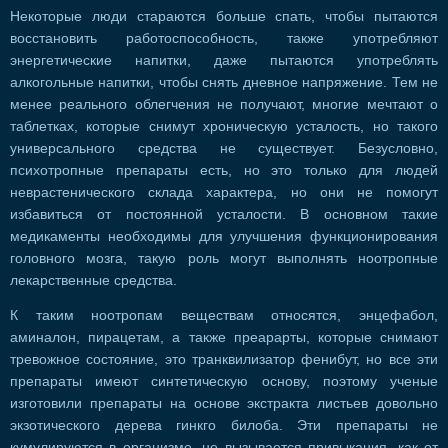
Некоторые люди стараются больше спать, чтобы пытаются
восстановить работоспособность, также употребляют
энергетические напитки, даже пытаются употреблять
алкогольные напитки, чтобы снять дневное напряжение. Тем не
менее реального облегчения не получают, многие мечтают о
таблетках, которые снимут хроническую усталость, но такого
универсального средства не существует. Безусловно,
психотропные препараты есть, но это только для людей
неврастенического склада характера, но они не помогут
избавиться от постоянной усталости. В основном такие
медикаменты необходимы для улучшения функционирования
головного мозга, такую роль могут выполнять ноотропные
лекарственные средства.
К таким ноотропам веществам относятся, энцефабол,
аминалон, пирацетам, а также преарарты, которые снимают
тревожное состояние, это транквилизатор фенибут, но все эти
препараты имеют синтетическую основу, поэтому ученые
изготовили препараты на основе экстракта листьев довольно
экзотического дерева гинкго билоба. Эти препараты не
кумулируются в организме, не вызывается привыкания, как от