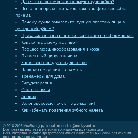
Для чего спортсмены используют туринабол?
Все о попперсах: что такое, каков эффект, способы
приема
Почему лучше заказать контурную пластику лица в
центре «МедЭст»?
Прикассовая зона в аптеке: советы по ее оформлению
Как лечить экзему на лице?
Процесс морщинообразования в коже
Пигментный цирроз печени
7 полезных продуктов для почек
Влияние ожирения на память
Тренажеры для дома
Гирудотерапия
О пользе киви
Арония
Залог здоровых почек – в движении!
Как избежать появления зубного налета
© 2010-2026
МедВывод.ру
, e-mail:
mededitor@medvyvod.ru
Все права на текстовый материал принадлежат их владельцам.
Весь материал на сайте предоставлен для ознакомительных целей, для лечения
обратитесь к специалистам.