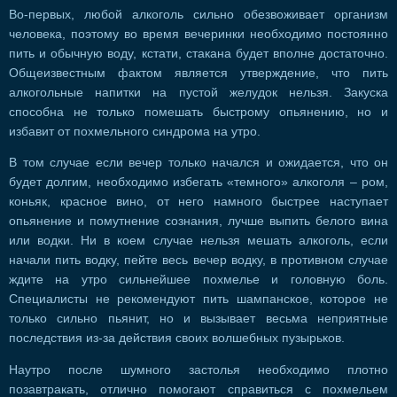
Во-первых, любой алкоголь сильно обезвоживает организм
человека, поэтому во время вечеринки необходимо постоянно
пить и обычную воду, кстати, стакана будет вполне достаточно.
Общеизвестным фактом является утверждение, что пить
алкогольные напитки на пустой желудок нельзя. Закуска
способна не только помешать быстрому опьянению, но и
избавит от похмельного синдрома на утро.
В том случае если вечер только начался и ожидается, что он
будет долгим, необходимо избегать «темного» алкоголя – ром,
коньяк, красное вино, от него намного быстрее наступает
опьянение и помутнение сознания, лучше выпить белого вина
или водки. Ни в коем случае нельзя мешать алкоголь, если
начали пить водку, пейте весь вечер водку, в противном случае
ждите на утро сильнейшее похмелье и головную боль.
Специалисты не рекомендуют пить шампанское, которое не
только сильно пьянит, но и вызывает весьма неприятные
последствия из-за действия своих волшебных пузырьков.
Наутро после шумного застолья необходимо плотно
позавтракать, отлично помогают справиться с похмельем