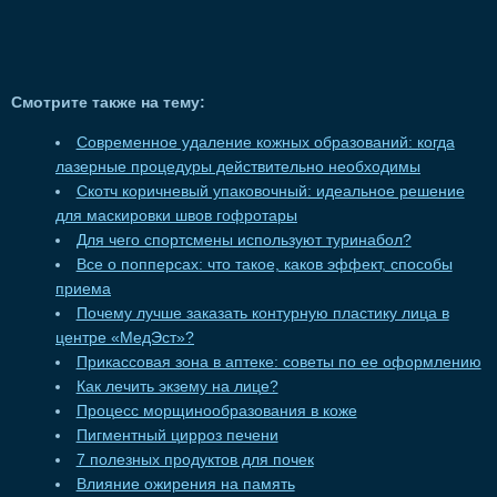
Смотрите также на тему:
Современное удаление кожных образований: когда
лазерные процедуры действительно необходимы
Скотч коричневый упаковочный: идеальное решение
для маскировки швов гофротары
Для чего спортсмены используют туринабол?
Все о попперсах: что такое, каков эффект, способы
приема
Почему лучше заказать контурную пластику лица в
центре «МедЭст»?
Прикассовая зона в аптеке: советы по ее оформлению
Как лечить экзему на лице?
Процесс морщинообразования в коже
Пигментный цирроз печени
7 полезных продуктов для почек
Влияние ожирения на память