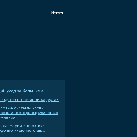
ий уход за больными
водство по гнойной хирургии
пповые системы крови
овека и гемотрансфузионные
ожнения
овы теории и практики
удочно-кишечного шва