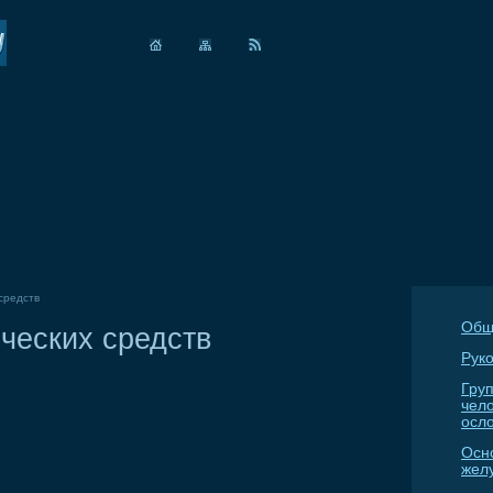
средств
Общ
ческих средств
Руко
Гру
чел
осл
Осн
жел