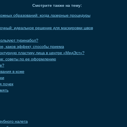
Смотрите также на тему:
ожных образований: когда лазерные процедуры
вочный: идеальное решение для маскировки швов
пользуют туринабол?
кое, каков эффект, способы приема
онтурную пластику лица в центре «МедЭст»?
еке: советы по ее оформлению
це?
вания в коже
ни
я почек
мять
зубного налета