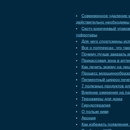
Современное удаление к
действительно необходимы
Скотч коричневый упако
гофротары
Для чего спортсмены ис
Все о попперсах: что та
Почему лучше заказать к
Прикассовая зона в апт
Как лечить экзему на ли
Процесс морщинообразо
Пигментный цирроз пече
7 полезных продуктов дл
Влияние ожирения на па
Тренажеры для дома
Гирудотерапия
О пользе киви
Арония
Как избежать появления 