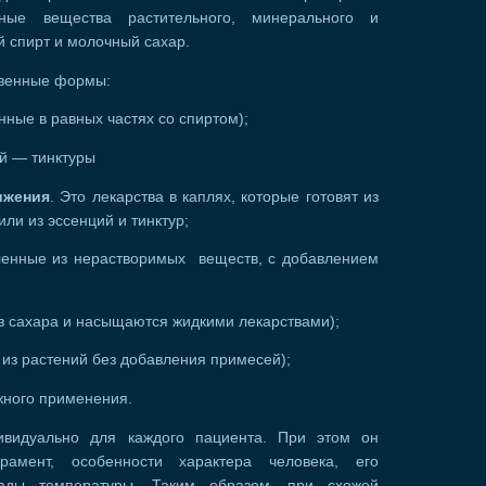
ьные вещества растительного, минерального и
й спирт и молочный сахар.
твенные формы:
нные в равных частях со спиртом);
й — тинктуры
ижения
. Это лекарства в каплях, которые готовят из
ли из эссенций и тинктур;
ленные из нерастворимых веществ, с добавлением
из сахара и насыщаются жидкими лекарствами);
 из растений без добавления примесей);
ного применения.
ивидуально для каждого пациента. При этом он
ерамент, особенности характера человека, его
пады температуры. Таким образом, при схожей