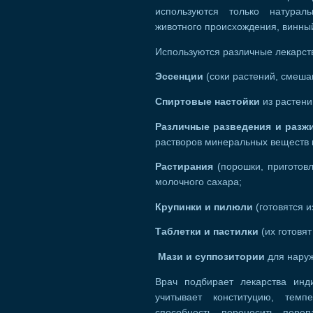
используются только натурал
животного происхождения, винны
Используются различные лекарс
Эссенции
(соки растений, смеша
Спиртовые настойки
из растени
Различные разведения и разж
растворов минеральных веществ и
Растирания
(порошки, приготов
молочного сахара;
Крупинки и пилюли
(готовятся 
Таблетки и пастилки
(их готовят
Мази и суппозитории
для наруж
Врач подбирает лекарства инд
учитывает конституцию, темп
способность переносить пере