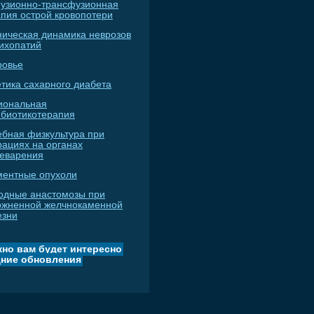
узионно-трансфузионная
апия острой кровопотери
ническая динамика неврозов
сихопатий
ровье
тика сахарного диабета
иональная
ибиотикотерапия
ебная физкультура при
рациях на органах
еварения
ментные опухоли
одные анастомозы при
ожненной желчнокаменной
езни
но вам будет интересно
ние обновления