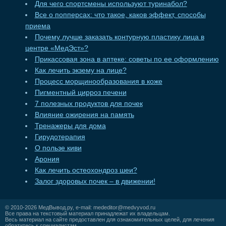
Для чего спортсмены используют туринабол?
Все о попперсах: что такое, каков эффект, способы
приема
Почему лучше заказать контурную пластику лица в
центре «МедЭст»?
Прикассовая зона в аптеке: советы по ее оформлению
Как лечить экзему на лице?
Процесс морщинообразования в коже
Пигментный цирроз печени
7 полезных продуктов для почек
Влияние ожирения на память
Тренажеры для дома
Гирудотерапия
О пользе киви
Арония
Как лечить остеохондроз шеи?
Залог здоровых почек – в движении!
© 2010-2026
МедВывод.ру
, e-mail:
mededitor@medvyvod.ru
Все права на текстовый материал принадлежат их владельцам.
Весь материал на сайте предоставлен для ознакомительных целей, для лечения
обратитесь к специалистам.