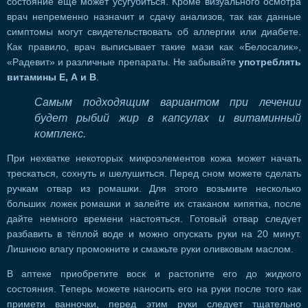
состояние ещё может усугубиться. Кроме визуального осмотра
врач непременно назначит и сдачу анализов, так как данные
симптомы могут свидетельствовать об аллергии или диабете.
Как правило, врач выписывает такие мази как «Белосалик»,
«Радевит» и различные препараты. Не забывайте
употреблять
витамины Е, А и В
.
Самым подходящим вариантом при лечении
будет рыбий жир в капсулах и витаминный
комплекс.
При нехватке некоторых микроэлементов кожа может начать
трескаться, сохнуть и шелушиться. Перед сном можете сделать
ручкам отвар из ромашки. Для этого возьмите несколько
больших ложек ромашки и залейте их стаканом кипятка, после
дайте немного времени настояться. Готовый отвар следует
разбавить в тёплой воде и можно опускать руки на 20 минут.
Лишнюю влагу промокните и смажьте руки оливковым маслом.
В аптеке приобретите воск и растопите его до жидкого
состояния. Теперь можете наносить его на руки после того как
примети ванночки, перед этим руки следует тщательно