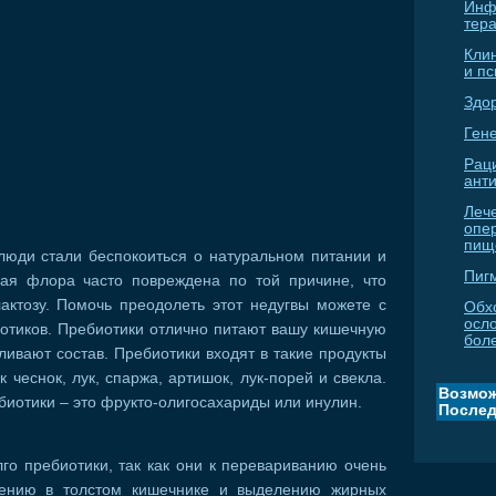
Инф
тер
Кли
и п
Здо
Гене
Рац
ант
Леч
опе
пищ
люди стали беспокоиться о натуральном питании и
Пиг
ая флора часто повреждена по той причине, что
актозу. Помочь преодолеть этот недугвы можете с
Обх
осл
отиков. Пребиотики отлично питают вашу кишечную
бол
ливают состав. Пребиотики входят в такие продукты
 чеснок, лук, спаржа, артишок, лук-порей и свекла.
Возмож
иотики – это фрукто-олигосахариды или инулин.
Послед
го пребиотики, так как они к перевариванию очень
жению в толстом кишечнике и выделению жирных