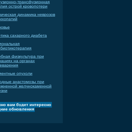
узионно-трансфузионная
апия острой кровопотери
ническая динамика неврозов
сихопатий
ровье
тика сахарного диабета
иональная
ибиотикотерапия
ебная физкультура при
рациях на органах
еварения
ментные опухоли
одные анастомозы при
ожненной желчнокаменной
езни
но вам будет интересно
ние обновления