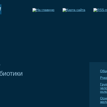
и
Общ
биотики
Руко
Гру
чел
осл
Осн
жел