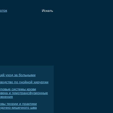
ий уход за больными
водство по гнойной хирургии
пповые системы крови
овека и гемотрансфузионные
ожнения
овы теории и практики
удочно-кишечного шва