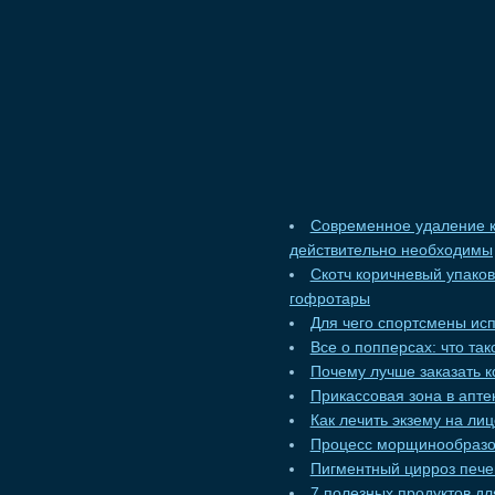
Современное удаление к
действительно необходимы
Скотч коричневый упако
гофротары
Для чего спортсмены ис
Все о попперсах: что та
Почему лучше заказать к
Прикассовая зона в апт
Как лечить экзему на ли
Процесс морщинообразо
Пигментный цирроз пече
7 полезных продуктов дл