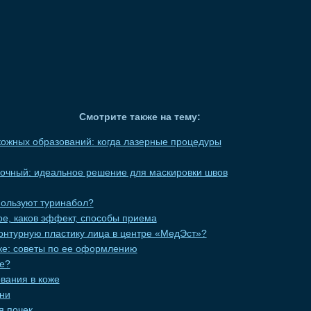
Смотрите также на тему:
ожных образований: когда лазерные процедуры
вочный: идеальное решение для маскировки швов
пользуют туринабол?
кое, каков эффект, способы приема
онтурную пластику лица в центре «МедЭст»?
еке: советы по ее оформлению
це?
вания в коже
ни
я почек