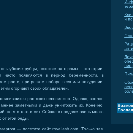
Инф
тер
Кли
и п
Здо
Гене
Рац
ант
Леч
опе
пищ
 неглубокие рубцы, похожие на шрамы – это стрии,
Пиг
ни часто появляются в период беременности, в
ром росте, при резком наборе веса или похудении.
Обх
осл
 этим огорчают своих обладателей.
бол
е появившихся растяжек невозможно. Однако, вполне
 менее заметными и даже уничтожить их. Конечно,
Возмож
Послед
й, но это того стоит. Сейчас в продаже очень много
 от этой беды.
areprost — посетите сайт royallash.com. Только там