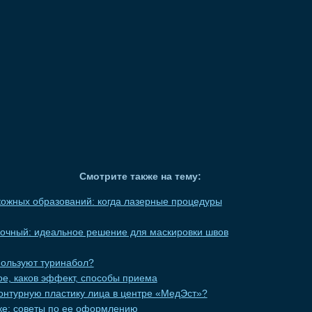
Смотрите также на тему:
ожных образований: когда лазерные процедуры
вочный: идеальное решение для маскировки швов
пользуют туринабол?
кое, каков эффект, способы приема
онтурную пластику лица в центре «МедЭст»?
еке: советы по ее оформлению