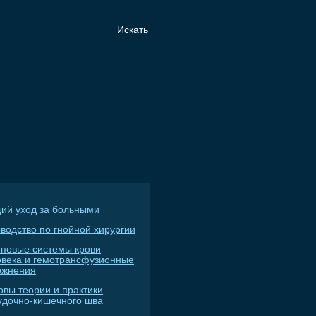
ий уход за больными
водство по гнойной хирургии
пповые системы крови
овека и гемотрансфузионные
ожнения
овы теории и практики
удочно-кишечного шва