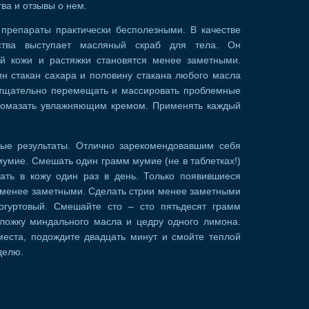
ва и отзывы о нем.
 препараты практически бесполезными. В качестве
ства выступает масляный скраб для тела. Он
й кожи и растяжки становятся менее заметными.
ин стакан сахара и половину стакана любого масла
е тщательно перемещать и массировать проблемные
 помазать увлажняющим кремом. Применять каждый
ые результаты. Отлично зарекомендовавшим себя
мумие. Смешать один грамм мумие (не в таблетках!)
рать в кожу один раз в день. Только появившиеся
т менее заметными. Сделать стрии менее заметными
огуртовый. Смешайте сто – сто пятьдесят грамм
 ложку миндального масла и цедру одного лимона.
еста, подождите двадцать минут и смойте теплой
делю.