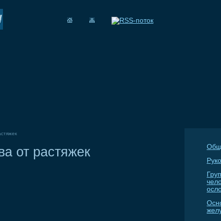
астяжек
Общ
а от растяжек
Руко
Гру
чел
осл
Осн
жел