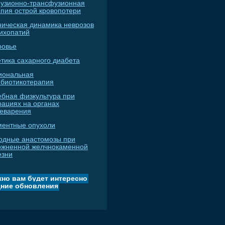
узионно-трансфузионная
апия острой кровопотери
ническая динамика неврозов
сихопатий
ровье
тика сахарного диабета
иональная
ибиотикотерапия
ебная физкультура при
рациях на органах
еварения
ментные опухоли
одные анастомозы при
ожненной желчнокаменной
езни
но вам будет интересно
ние обновления