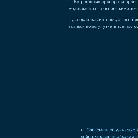
— Ветрогонные препараты: травя
медикаменты на основе симетико
Ну а если вас интересует все п
там вам помогут узнать все про о
Современное удаление к
действительно необходимы