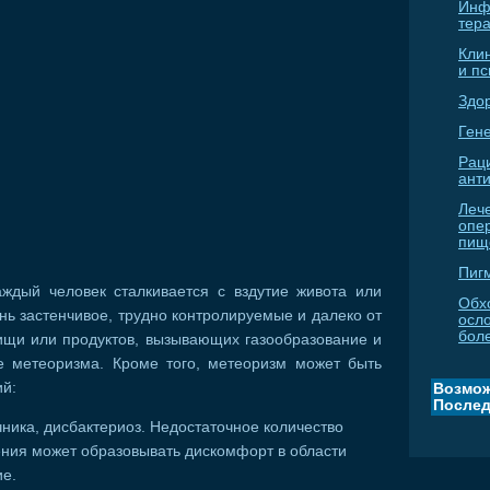
Инф
тер
Кли
и п
Здо
Гене
Рац
ант
Леч
опе
пищ
Пиг
аждый человек сталкивается с вздутие живота или
Обх
ь застенчивое, трудно контролируемые и далеко от
осл
бол
ищи или продуктов, вызывающих газообразование и
е метеоризма. Кроме того, метеоризм может быть
й:
Возмож
Послед
ка, дисбактериоз. Недостаточное количество
ния может образовывать дискомфорт в области
ие.