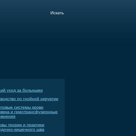
ий уход за больными
водство по гнойной хирургии
пповые системы крови
овека и гемотрансфузионные
ожнения
овы теории и практики
удочно-кишечного шва