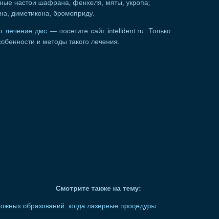
ные настои шафрана, фенхеля, мяты, укропа;
на, диметикона, бромоприду.
ро
лечение дмс
— посетите сайт intelldent.ru. Только
собенности и методы такого лечения.
Смотрите также на тему:
ожных образований: когда лазерные процедуры