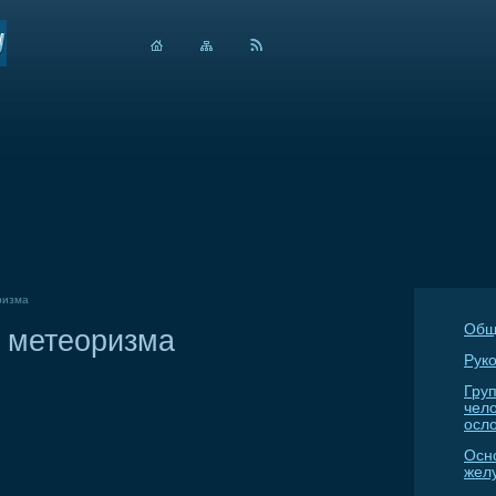
ризма
Общ
т метеоризма
Руко
Гру
чел
осл
Осн
жел