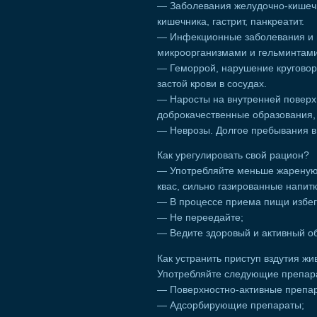
— Заболевания желудочно-кишечно
кишечника, гастрит, панкреатит.
— Инфекционные заболевания и 
микроорганизмами и гельминтами
— Геморрой, нарушение круговоро
застой крови в сосудах.
— Наросты на внутренней поверх
доброкачественные образования, 
— Неврозы. Долгое пребывания в 
Как урегулировать свой рацион?
— Употребляйте меньше жареную и
квас, сильно газированные напитк
— В процессе приема пищи избег
— Не переедайте;
— Ведите здоровый и активный об
Как устранить приступ вздутия жи
Употребляйте следующие препар
— Поверхностно-активные препа
— Адсорбирующие препараты;