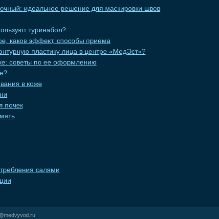
вочный: идеальное решение для маскировки швов
пользуют туринабол?
кое, каков эффект, способы приема
онтурную пластику лица в центре «МедЭст»?
еке: советы по ее оформлению
це?
вания в коже
ни
я почек
мять
требления салями
ции
r@medvyvod.ru