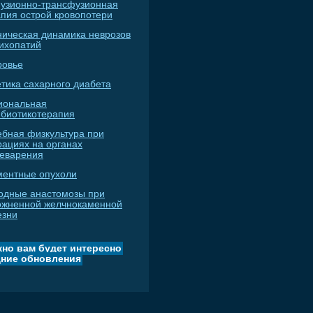
узионно-трансфузионная
апия острой кровопотери
ническая динамика неврозов
сихопатий
ровье
тика сахарного диабета
иональная
ибиотикотерапия
ебная физкультура при
рациях на органах
еварения
ментные опухоли
одные анастомозы при
ожненной желчнокаменной
езни
но вам будет интересно
ние обновления