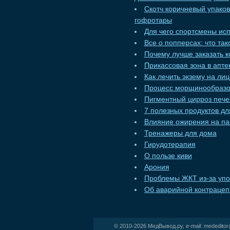
Скотч коричневый упако
гофротары
Для чего спортсмены ис
Все о попперсах: что та
Почему лучше заказать к
Прикассовая зона в апт
Как лечить экзему на ли
Процесс морщинообразо
Пигментный цирроз пече
7 полезных продуктов дл
Влияние ожирения на па
Тренажеры для дома
Гирудотерапия
О пользе киви
Арония
Проблемы ЖКТ из-за упо
Об аварийной контрацеп
© 2010-2026
МедВывод.ру
, e-mail:
mededito