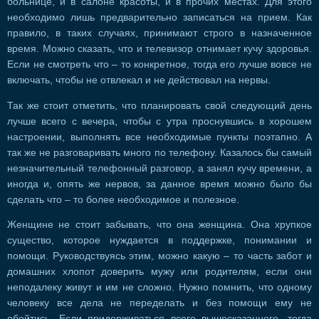
больнице, и в салоне красоты, и в прочих местах. Для этого
необходимо лишь предварительно записаться на прием. Как
правило, в таких случаях, принимают строго в назначенное
время. Можно сказать, что и телевизор отнимает кучу здоровья.
Если не смотреть что – то конкретное, тогда его лучше вовсе не
включать, чтобы не отвлекал и не действовал на нервы.
Так же стоит отметить, что планировать свой следующий день
лучше всего с вечера, чтобы с утра проснувшись в хорошем
настроении, выполнять все необходимые пункты поэтапно. А
так же не разговаривать много по телефону. Казалось бы самый
незначительный телефонный разговор, а занял кучу времени, а
иногда и, опять же нервов, за данное время можно было бы
сделать что – то более необходимое и полезное.
Женщине не стоит забывать, что она женщина. Она хрупкое
существо, которое нуждается в поддержке, понимании и
помощи. Руководствуясь этим, можно какую – то часть забот и
домашних хлопот доверить мужу или родителям, если они
неподалеку живут и им не сложно. Нужно помнить, что одному
человеку все дела не переделать и без помощи ему не
обойтись. Если придерживаться всего вышесказанного, тогда