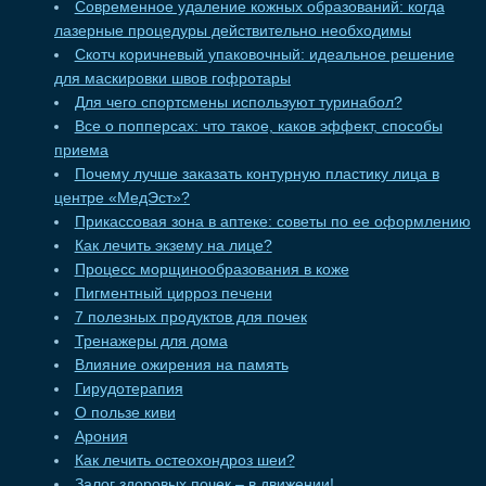
Современное удаление кожных образований: когда
лазерные процедуры действительно необходимы
Скотч коричневый упаковочный: идеальное решение
для маскировки швов гофротары
Для чего спортсмены используют туринабол?
Все о попперсах: что такое, каков эффект, способы
приема
Почему лучше заказать контурную пластику лица в
центре «МедЭст»?
Прикассовая зона в аптеке: советы по ее оформлению
Как лечить экзему на лице?
Процесс морщинообразования в коже
Пигментный цирроз печени
7 полезных продуктов для почек
Тренажеры для дома
Влияние ожирения на память
Гирудотерапия
О пользе киви
Арония
Как лечить остеохондроз шеи?
Залог здоровых почек – в движении!