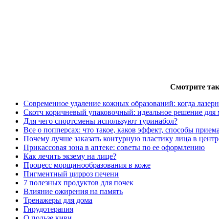
Смотрите так
Современное удаление кожных образований: когда лазер
Скотч коричневый упаковочный: идеальное решение для
Для чего спортсмены используют туринабол?
Все о попперсах: что такое, каков эффект, способы прием
Почему лучше заказать контурную пластику лица в цент
Прикассовая зона в аптеке: советы по ее оформлению
Как лечить экзему на лице?
Процесс морщинообразования в коже
Пигментный цирроз печени
7 полезных продуктов для почек
Влияние ожирения на память
Тренажеры для дома
Гирудотерапия
О пользе киви