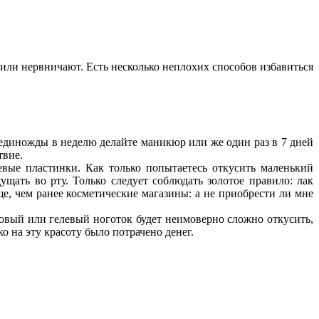
или нервничают. Есть несколько неплохих способов избавиться
 единожды в неделю делайте маникюр или же один раз в 7 дней
твие.
вые пластинки. Как только попытаетесь откусить маленький
щать во рту. Только следует соблюдать золотое правило: лак
е, чем ранее косметические магазины: а не приобрести ли мне
ловый или гелевый ноготок будет неимоверно сложно откусить,
о на эту красоту было потрачено денег.