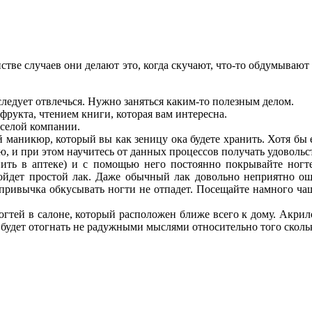
тве случаев они делают это, когда скучают, что-то обдумывают 
следует отвлечься. Нужно заняться каким-то полезным делом.
фрукта, чтением книги, которая вам интересна.
еселой компании.
й маникюр, который вы как зеницу ока будете хранить. Хотя бы
ю, и при этом научитесь от данных процессов получать удовольс
ить в аптеке) и с помощью него постоянно покрывайте ногте
ойдет простой лак. Даже обычный лак довольно неприятно ощу
привычка обкусывать ногти не отпадет. Посещайте намного чащ
огтей в салоне, который расположен ближе всего к дому. Акри
е будет отогнать не радужными мыслями относительно того скольк