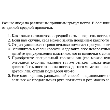
Разные люди по различным причинам грызут ногти. В большинс
от данной вредной привычки.
Как только появляется очередной позыв погрызть ногти, 
Если вам скучно, себя можно занять поеданием какого-то 
От разгулявшихся нервов неплохо помогает прогулка в в
Запишитесь в салон красоты и сделайте себе невероятны
делайте для укрепления пластинок ногтя ванночки с соль
Приобретите специальный горький лак (его можно куп
очередной кусочек, желание тут же отпадет. Также под
должен быть постоянно на ногтях до того момента пока 
другой лак, старый поднадоел что-то.
Еще один, однако, радикальный способ – наращивание н
если все же предательская рука потянется в рот, можно е