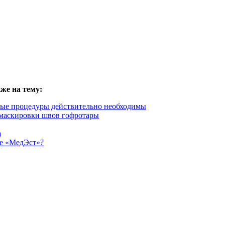
же на тему:
ные процедуры действительно необходимы
 маскировки швов гофротары
а
ре «МедЭст»?