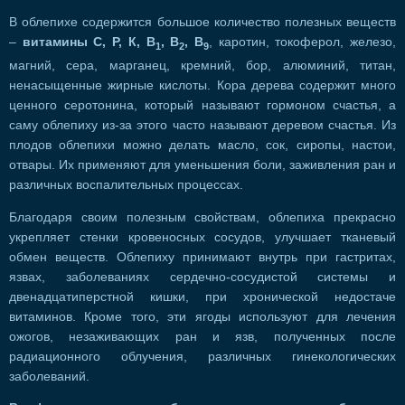
В облепихе содержится большое количество полезных веществ
–
витамины С, Р, К, В
, В
, В
, каротин, токоферол, железо,
1
2
9
магний, сера, марганец, кремний, бор, алюминий, титан,
ненасыщенные жирные кислоты. Кора дерева содержит много
ценного серотонина, который называют гормоном счастья, а
саму облепиху из-за этого часто называют деревом счастья. Из
плодов облепихи можно делать масло, сок, сиропы, настои,
отвары. Их применяют для уменьшения боли, заживления ран и
различных воспалительных процессах.
Благодаря своим полезным свойствам, облепиха прекрасно
укрепляет стенки кровеносных сосудов, улучшает тканевый
обмен веществ. Облепиху принимают внутрь при гастритах,
язвах, заболеваниях сердечно-сосудистой системы и
двенадцатиперстной кишки, при хронической недостаче
витаминов. Кроме того, эти ягоды используют для лечения
ожогов, незаживающих ран и язв, полученных после
радиационного облучения, различных гинекологических
заболеваний.