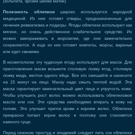
(кольпита, эрозии шейки матки).
Полезность облепихи
широко используется народной
медициной. Из нее готовят отвары, предназначенные для
лечения ревматизма и подагры. Ягоды облепихи используют как
мягкое, но очень действенное слабительное средство. Их
можно замораживать в морозилке, где они замечательно
сохраняются. А еще из них готовят компоты, морсы, варенье
или едят свежими.
В косметологии эту чудесную ягоду используют для масок. Для
приготовления маски возьмите столовую ложку ягод, столовую
ложку меда, желток одного яйца. Все это смешайте и нанесите
на 15 минут на лицо. Маску надо смыть теплой водой. Эта
маска гарантирует замечательный цвет лица и упругость кожи.
Чтобы улучшить рост волос можно использовать облепиховое
масло или сок. Эти средства необходимо втирать в кожу на
голове. Это улучшит приток крови к корням волос. Облепиха
прекрасно питает корни волос и поэтому они становятся
намного гуще.
Перед сезоном простуд и эпидемий следует пить сок облепихи