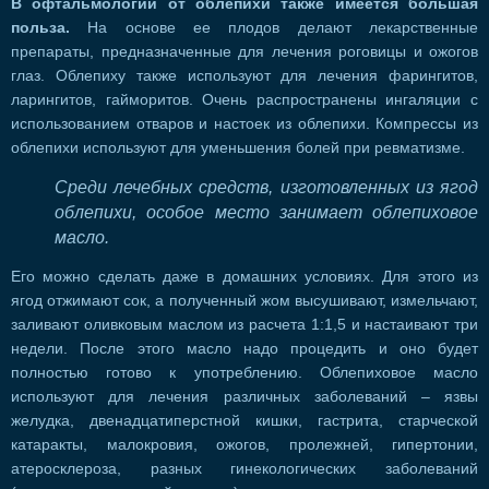
В офтальмологии от облепихи также имеется большая
польза.
На основе ее плодов делают лекарственные
препараты, предназначенные для лечения роговицы и ожогов
глаз. Облепиху также используют для лечения фарингитов,
ларингитов, гайморитов. Очень распространены ингаляции с
использованием отваров и настоек из облепихи. Компрессы из
облепихи используют для уменьшения болей при ревматизме.
Среди лечебных средств, изготовленных из ягод
облепихи, особое место занимает облепиховое
масло.
Его можно сделать даже в домашних условиях. Для этого из
ягод отжимают сок, а полученный жом высушивают, измельчают,
заливают оливковым маслом из расчета 1:1,5 и настаивают три
недели. После этого масло надо процедить и оно будет
полностью готово к употреблению. Облепиховое масло
используют для лечения различных заболеваний – язвы
желудка, двенадцатиперстной кишки, гастрита, старческой
катаракты, малокровия, ожогов, пролежней, гипертонии,
атеросклероза, разных гинекологических заболеваний