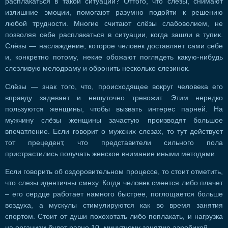
расплакаться в такой ситуации? Оттого, что слёзы, снимают
излишние эмоции, помогают разумно подойти к решению
любой трудности. Многие считают слёзы слабоволием, не
позволяя себе расплакаться в ситуации, когда зашли в тупик.
Слёзы — наслаждение, которое человек доставляет сами себе
и, конкретно потому, некие обожают поглядеть какую-нибудь
слезливую мелодраму и обронить несколько слезинок.
Слёзы — знак того, что, происходящее вокруг человека его
вправду задевает и нешуточно тревожит. Этим нередко
пользуются женщины, чтобы вызвать интерес парней. На
мужчину слёзы женщины зачастую производят большое
впечатление. Если говорит о мужских слезах, то тут действует
тот прецедент, что представители сильного пола
пристрастились получать женское внимание иными методами.
Если говорить об оздоровительном процессе, то стоит отметить,
что слезы идентичны смеху. Когда человек смеется либо плачет
– его сердце работает намного быстрее, поглощается больше
воздуха, а мускулы стимулируются как во время занятия
спортом. Стоит от души похохотать либо поплакать, и нагрузка
на организм будет равно 10 -минутному занятию аэробикой.