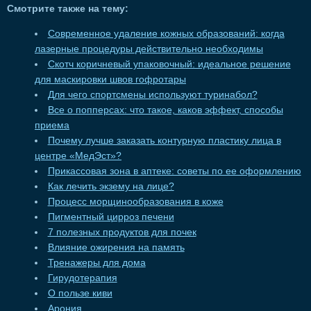
Смотрите также на тему:
Современное удаление кожных образований: когда
лазерные процедуры действительно необходимы
Скотч коричневый упаковочный: идеальное решение
для маскировки швов гофротары
Для чего спортсмены используют туринабол?
Все о попперсах: что такое, каков эффект, способы
приема
Почему лучше заказать контурную пластику лица в
центре «МедЭст»?
Прикассовая зона в аптеке: советы по ее оформлению
Как лечить экзему на лице?
Процесс морщинообразования в коже
Пигментный цирроз печени
7 полезных продуктов для почек
Влияние ожирения на память
Тренажеры для дома
Гирудотерапия
О пользе киви
Арония