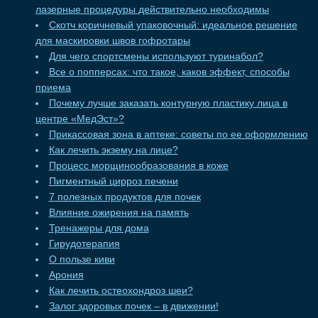
лазерные процедуры действительно необходимы
Скотч коричневый упаковочный: идеальное решение
для маскировки швов гофротары
Для чего спортсмены используют туринабол?
Все о попперсах: что такое, каков эффект, способы
приема
Почему лучше заказать контурную пластику лица в
центре «МедЭст»?
Прикассовая зона в аптеке: советы по ее оформлению
Как лечить экзему на лице?
Процесс морщинообразования в коже
Пигментный цирроз печени
7 полезных продуктов для почек
Влияние ожирения на память
Тренажеры для дома
Гирудотерапия
О пользе киви
Арония
Как лечить остеохондроз шеи?
Залог здоровых почек – в движении!