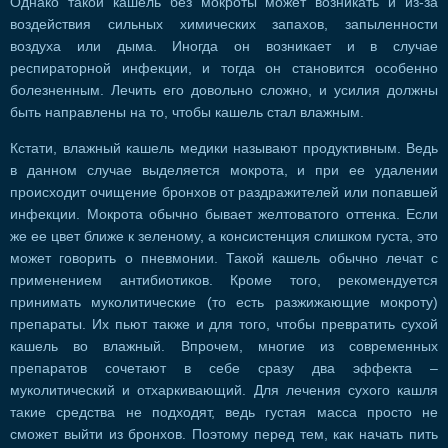
Однако такой кашель без мокроты может возникать и из-за
воздействия сильных химических запахов, запыленности
воздуха или дыма. Иногда он возникает и в случае
респираторной инфекции, и тогда он становится особенно
болезненным. Лечить его довольно сложно, и усилия должны
быть направлены на то, чтобы кашель стал влажным.
Кстати, влажный кашель медики называют продуктивным. Ведь
в данном случае выделяется мокрота, и при ее удалении
происходит очищение бронхов от раздражителей или попавшей
инфекции. Мокрота обычно бывает желтоватого оттенка. Если
же ее цвет ближе к зеленому, а консистенция слишком густа, это
может говорить о пневмонии. Такой кашель обычно лечат с
применением антибиотиков. Кроме того, рекомендуется
принимать муколитические (то есть разжижающие мокроту)
препараты. Их пьют также и для того, чтобы превратить сухой
кашель во влажный. Впрочем, многие из современных
препаратов сочетают в себе сразу два эффекта –
муколитический и отхаркивающий. Для лечения сухого кашля
такие средства не подходят, ведь густая масса просто не
сможет выйти из бронхов. Поэтому перед тем, как начать пить