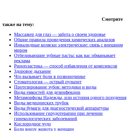
Смотрите
также на тему:
Массажер для глаз — забота о своем здоровье
Общие правила проведения химических анализов
Инвалидные коляски электрические: связь с внешним
миром
Отбеливающие зубные пасты: как вас обманывает
реклама
Ринопластика — способ избавления от комплексов
Здоровое дыхание
Что вызывает боли в позвоночнике
Стоматология — острый пульпит
Протезирование зубов: методики и виды
Виды емкостей для дезинфекции
Метаморфозы Надежды, или история одного похудения
Виды медицинских трубок
Виды бумаги для диагностической аппаратуры
Использование гирудотерапии при лечении
гинекологических заболеваний
Кислородное чудо
Боли внизу живота у женщин