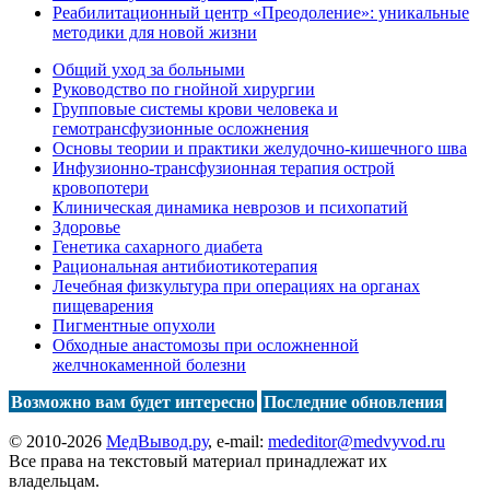
Реабилитационный центр «Преодоление»: уникальные
методики для новой жизни
Общий уход за больными
Руководство по гнойной хирургии
Групповые системы крови человека и
гемотрансфузионные осложнения
Основы теории и практики желудочно-кишечного шва
Инфузионно-трансфузионная терапия острой
кровопотери
Клиническая динамика неврозов и психопатий
Здоровье
Генетика сахарного диабета
Рациональная антибиотикотерапия
Лечебная физкультура при операциях на органах
пищеварения
Пигментные опухоли
Обходные анастомозы при осложненной
желчнокаменной болезни
Возможно вам будет интересно
Последние обновления
© 2010-2026
МедВывод.ру
, e-mail:
mededitor@medvyvod.ru
Все права на текстовый материал принадлежат их
владельцам.