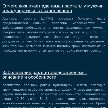
Отчего возникает аденома простаты у мужчин
и как уберечься от заболевания
Аденома простаты (ДГПЖ) поражает большую часть
представителей сильной половины человечества: это
заболевание наблюдается у многих исследованных мужчин,
которые перешагнули пятидесятилетний рубеж, и у 80 % − по
прошествии двадцати лет. Зачастую пациент даже не
догадывается, что болен, пока новообразование не достигнет
значительных размеров. Именно поэтому врачи настаивают на
необходимости регулярных визитов к специалисту для всех…
Заболевание рак щитовидной железы:
описание и особенности
Количество больных раком щитовидной железы ежегодно
увеличивается, особенно среди молодежи. Риск возникновения
недуга повышается с возрастом (большинство пациентов —
люди 40–50 лет). В 3–4 раза чаще злокачественное
новообразование появляется у женщин, чем у мужчин. Врачи
не могут точно объяснить, почему возникает заболевание рак