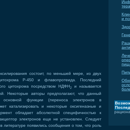
Инф
тер
Кли
и п
Здо
Гене
Рац
ант
Леч
опе
пищ
Пиг
ксилирования состоит, по меньшей мере, из двух
 цитохрома Р-450 и флавопротеида. Последний
Обх
осл
того цитохрома посредством НДФН
и называется
2
бол
ой. Некоторые авторы предполагают, что данный
 основной функции (переноса электронов в
Возмож
жет катализировать и некоторые оксигеназные и
Послед
рацион
ермент обладает абсолютной специфичностью к
кцептор электронов еще не установлен. Следует
 в литературе появились сообщения о том, что роль