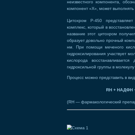
неизвестного компонента, обоз
компонент «X», может выполнять
Цитохром Р-450 представляет
комплекс, который в восстановле
название этот цитохром получил
образует довольно прочный ком
нм. При помощи меченого кисло
гидроксилирования участвует мол
кислорода восстанавливается
гидроксильной группы в молекулу
Процесс можно представить в ви
RH + НАДФН 
(RH — фармакологический препар