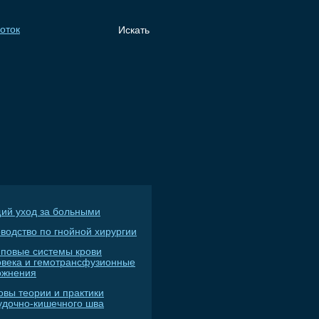
ий уход за больными
водство по гнойной хирургии
пповые системы крови
овека и гемотрансфузионные
ожнения
овы теории и практики
удочно-кишечного шва