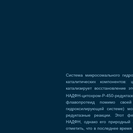
Система микросомального гидро
каталитических компонентов:
катализирует восстановление э
НАДФН-цитохром-Р-450-редуктаз
флавопротеид помимо своей
гидроксилирующей системе) мо
редуктазные реакции. Этот ф
НАДФН, однако его природный а
отметить, что в последнее время