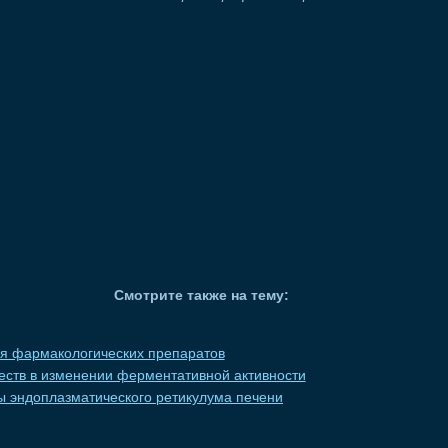
Смотрите также на тему:
я фармакологических препаратов
еств в изменении ферментативной активности
 эндоплазматического ретикулума печени