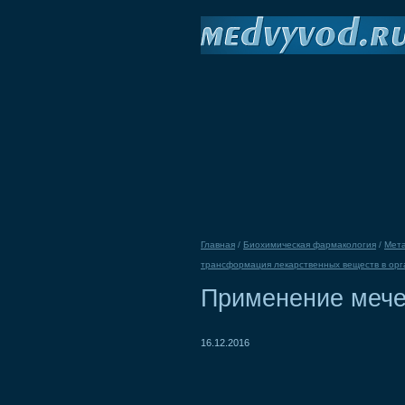
Главная
/
Биохимическая фармакология
/
Мета
трансформация лекарственных веществ в ор
Применение мече
16.12.2016