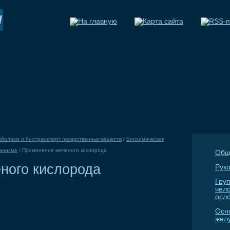
болизм и биотранспорт лекарственных веществ
/
Биохимическая
ганизме
/
Применение меченого кислорода
Общ
ного кислорода
Руко
Гру
чел
осл
Осн
жел