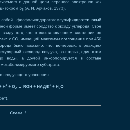
начаемого в данной цепи переноса электронов как
 цитохром b
(А. И. Арчаков, 1973).
5
 собой фосфолипидпротогемсульфидпротеиновый
нной форме имеет сродство к оксиду углерода. Свое
 ввиду того, что в восстановленном состоянии он
плекс с СО, имеющий максимум поглощения при 450
рода было показано, что, во-первых, в реакциях
екулярный кислород воздуха, во-вторых, один атом
 до воды, а другой инкорпорируется в составе
 метаболизируемого субстрата.
де следующего уравнения:
+
+
+ Н
+ О
→
RОH + НАДФ
+ Н
О
2
2
ат).
Схема 1