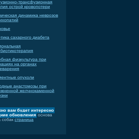
узионно-трансфузионная
апия острой кровопотери
ническая динамика неврозов
сихопатий
ровье
тика сахарного диабета
иональная
ибиотикотерапия
ебная физкультура при
рациях на органах
еварения
ментные опухоли
одные анастомозы при
ожненной желчнокаменной
езни
но вам будет интересно
ние обновления
основа
а собак
страница