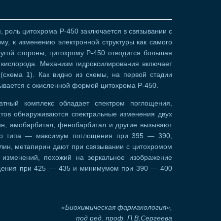
 роль цитохрома Р-450 заключается в связывании с
ому, к изменению электронной структуры как самого
ругой стороны, цитохрому Р-450 отводится большая
 кислорода. Механизм гидроксилирования включает
(схема 1). Как видно из схемы, на первой стадии
ывается с окисленной формой цитохрома Р-450.
атный комплекс обладает спектром поглощения,
атов обнаруживаются спектральные изменения двух
ин, амобарбитал, фенобарбитал и другие вызывают
го типа — максимум поглощения при 395 — 390,
лин, метапирин дают при связывании с цитохромом
 изменений, похожий на зеркальное изображение
щения при 425 — 435 и минимумом при 390 — 400
«Биохимическая фармакология»,
под ред. проф. П.В.Сергеева