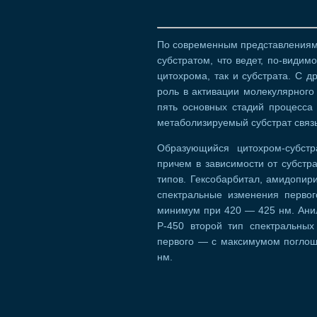
По современным представлениям,
субстратом, что ведет, по-видим
цитохрома, так и субстрата. С д
роль в активации молекулярного
пять основных стадий процесса 
метаболизируемый субстрат связ
Образующийся цитохром-субстр
причем в зависимости от субстр
типов. Гексобарбитал, амидопир
спектральные изменения перво
минимум при 420 — 425 нм. Ани
Р-450 второй тип спектральных
первого — с максимумом погло
нм.